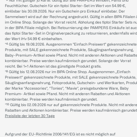
*³ Nur mit gültiger jö Karte. Gültig auf alle PAMPERS Windeln, Pants und
Feuchttücher. Gutschein für ein tiptoi Starter-Set im Wert von 54.99 €,
einlösbar bis 30.09.2026. Nur ein Gutschein pro Einkauf einlösbar. Der
Sammelwert wird auf der Rechnung angedruckt. Gültig in allen BIPA Filialen
im Online Shop. Solange der Vorrat reicht. Abholung des tiptoi Starter Sets n
in der BIPA Filiale möglich. Bei Retournierung der PAMPERS Einkäufe ist au
das tiptoi Starter-Set in Originalverpackung zu retournieren, andernfalls wir
der Wert iHv 54.99 € einbehalten.
*⁴ Gültig bis 19.08.2026. Ausgenommen "Einfach Preiswert" gekennzeichnete
Produkte, mit SALE gekennzeichnete Produkte, Säuglingsanfangsnahrung,
Baby-Premium-Artikel sowie Pfand. Nicht mit anderen Aktionen und Rabatt
kombinierbar. Preise werden kaufmännisch gerundet. Solange der Vorrat
reicht. Bei 1+1 Aktionen ist das günstigste Produkt gratis.
*⁸ Gültig bis 12.08.2026 nur im BIPA Online Shop. Ausgenommen „Einfach
Preiswert“ gekennzeichnete Produkte, mit SALE gekennzeichnete Produkte,
Säuglingsanfangsnahrung, Fotoprodukte, Gutschein- und Wertkarten, Produ
der Marke “Accessories“, “Tonies“, “Mavie“, preisgebundene Ware, Baby
Premium- Artikel sowie Pfand. Nicht mit anderen Rabatten und Aktionen
kombinierbar. Preise werden kaufmännisch gerundet.
*¹⁰ Gültig bis 02.09.2026 nur auf gekennzeichnete Produkte. Nicht mit ander
Rabatten und Aktionen kombinierbar. Preise werden kaufmännisch gerundet
Preisliste der letzten 30 Tage
Aufgrund der EU-Richtlinie 2006/141/EG ist es nicht möglich auf