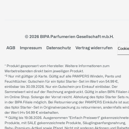
© 2026 BIPA Parfumerien Gesellschaft m.b.H.
AGB
Impressum
Datenschutz
Vertrag widerrufen
Cooki
* Produkt gesponsert vom Hersteller. Weitere Informationen zum
Werbetreibenden direkt beim jeweiligen Produkt.
*³ Nur mit gültiger jö Karte. Gültig auf alle PAMPERS Windeln, Pants und
Feuchttücher. Gutschein für ein tiptoi Starter-Set im Wert von 54.99 €,
einlösbar bis 30.09.2026. Nur ein Gutschein pro Einkauf einlösbar. Der
Sammelwert wird auf der Rechnung angedruckt. Gültig in allen BIPA Filialen
im Online Shop. Solange der Vorrat reicht. Abholung des tiptoi Starter Sets n
in der BIPA Filiale möglich. Bei Retournierung der PAMPERS Einkäufe ist au
das tiptoi Starter-Set in Originalverpackung zu retournieren, andernfalls wir
der Wert iHv 54.99 € einbehalten.
*⁴ Gültig bis 19.08.2026. Ausgenommen "Einfach Preiswert" gekennzeichnete
Produkte, mit SALE gekennzeichnete Produkte, Säuglingsanfangsnahrung,
Baby-Premium-Artikel sowie Pfand. Nicht mit anderen Aktionen und Rabatt