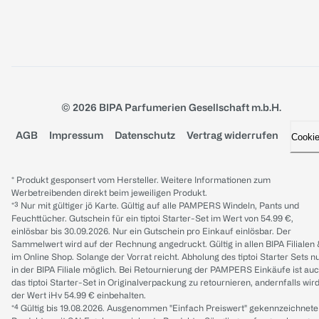
© 2026 BIPA Parfumerien Gesellschaft m.b.H.
AGB
Impressum
Datenschutz
Vertrag widerrufen
Cooki
* Produkt gesponsert vom Hersteller. Weitere Informationen zum
Werbetreibenden direkt beim jeweiligen Produkt.
*³ Nur mit gültiger jö Karte. Gültig auf alle PAMPERS Windeln, Pants und
Feuchttücher. Gutschein für ein tiptoi Starter-Set im Wert von 54.99 €,
einlösbar bis 30.09.2026. Nur ein Gutschein pro Einkauf einlösbar. Der
Sammelwert wird auf der Rechnung angedruckt. Gültig in allen BIPA Filialen
im Online Shop. Solange der Vorrat reicht. Abholung des tiptoi Starter Sets n
in der BIPA Filiale möglich. Bei Retournierung der PAMPERS Einkäufe ist au
das tiptoi Starter-Set in Originalverpackung zu retournieren, andernfalls wir
der Wert iHv 54.99 € einbehalten.
*⁴ Gültig bis 19.08.2026. Ausgenommen "Einfach Preiswert" gekennzeichnete