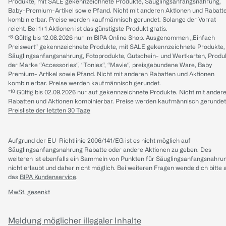
Produkte, mit SALE gekennzeichnete Produkte, Säuglingsanfangsnahrung,
Baby-Premium-Artikel sowie Pfand. Nicht mit anderen Aktionen und Rabatt
kombinierbar. Preise werden kaufmännisch gerundet. Solange der Vorrat
reicht. Bei 1+1 Aktionen ist das günstigste Produkt gratis.
*⁸ Gültig bis 12.08.2026 nur im BIPA Online Shop. Ausgenommen „Einfach
Preiswert“ gekennzeichnete Produkte, mit SALE gekennzeichnete Produkte,
Säuglingsanfangsnahrung, Fotoprodukte, Gutschein- und Wertkarten, Produ
der Marke “Accessories“, “Tonies“, “Mavie“, preisgebundene Ware, Baby
Premium- Artikel sowie Pfand. Nicht mit anderen Rabatten und Aktionen
kombinierbar. Preise werden kaufmännisch gerundet.
*¹⁰ Gültig bis 02.09.2026 nur auf gekennzeichnete Produkte. Nicht mit ander
Rabatten und Aktionen kombinierbar. Preise werden kaufmännisch gerundet
Preisliste der letzten 30 Tage
Aufgrund der EU-Richtlinie 2006/141/EG ist es nicht möglich auf
Säuglingsanfangsnahrung Rabatte oder andere Aktionen zu geben. Des
weiteren ist ebenfalls ein Sammeln von Punkten für Säuglingsanfangsnahru
nicht erlaubt und daher nicht möglich.
Bei weiteren Fragen wende dich bitte 
das
BIPA Kundenservice
.
MwSt. gesenkt
Meldung möglicher illegaler Inhalte