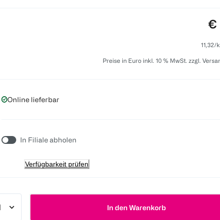
Pr
€ 
11,32/k
Preise in Euro inkl. 10 % MwSt. zzgl. Vers
Online lieferbar
In Filiale abholen
Verfügbarkeit prüfen
In den Warenkorb