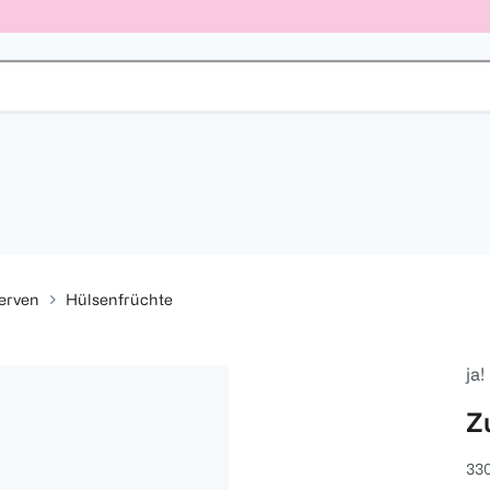
erven
Hülsenfrüchte
ja!
Z
330