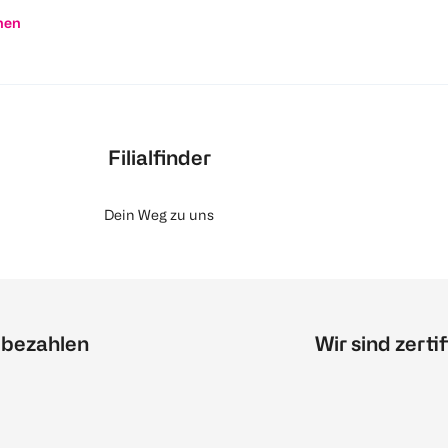
nen
Filialfinder
Dein Weg zu uns
 bezahlen
Wir sind zertif