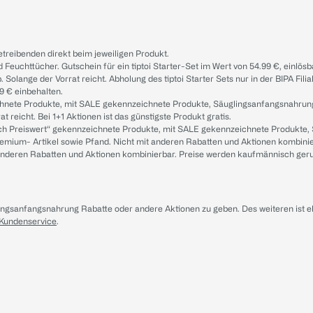
treibenden direkt beim jeweiligen Produkt.
d Feuchttücher. Gutschein für ein tiptoi Starter-Set im Wert von 54.99 €, einlö
. Solange der Vorrat reicht. Abholung des tiptoi Starter Sets nur in der BIPA Fil
9 € einbehalten.
ichnete Produkte, mit SALE gekennzeichnete Produkte, Säuglingsanfangsnahrun
reicht. Bei 1+1 Aktionen ist das günstigste Produkt gratis.
ach Preiswert“ gekennzeichnete Produkte, mit SALE gekennzeichnete Produkte,
remium- Artikel sowie Pfand. Nicht mit anderen Rabatten und Aktionen kombini
t anderen Rabatten und Aktionen kombinierbar. Preise werden kaufmännisch ger
lingsanfangsnahrung Rabatte oder andere Aktionen zu geben. Des weiteren ist 
 Kundenservice
.