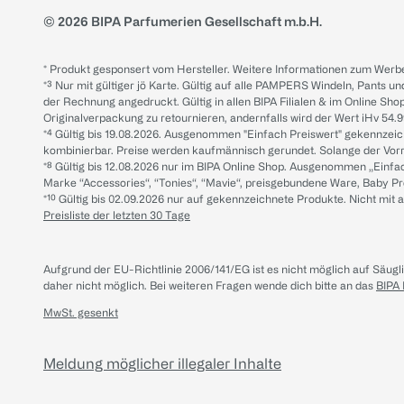
© 2026 BIPA Parfumerien Gesellschaft m.b.H.
* Produkt gesponsert vom Hersteller. Weitere Informationen zum Werbe
*³ Nur mit gültiger jö Karte. Gültig auf alle PAMPERS Windeln, Pants un
der Rechnung angedruckt. Gültig in allen BIPA Filialen & im Online Shop
Originalverpackung zu retournieren, andernfalls wird der Wert iHv 54.9
*⁴ Gültig bis 19.08.2026. Ausgenommen "Einfach Preiswert" gekennze
kombinierbar. Preise werden kaufmännisch gerundet. Solange der Vorrat 
*⁸ Gültig bis 12.08.2026 nur im BIPA Online Shop. Ausgenommen „Einf
Marke “Accessories“, “Tonies“, “Mavie“, preisgebundene Ware, Baby P
*¹⁰ Gültig bis 02.09.2026 nur auf gekennzeichnete Produkte. Nicht mi
Preisliste der letzten 30 Tage
Aufgrund der EU-Richtlinie 2006/141/EG ist es nicht möglich auf Säug
daher nicht möglich.
Bei weiteren Fragen wende dich bitte an das
BIPA
MwSt. gesenkt
Meldung möglicher illegaler Inhalte