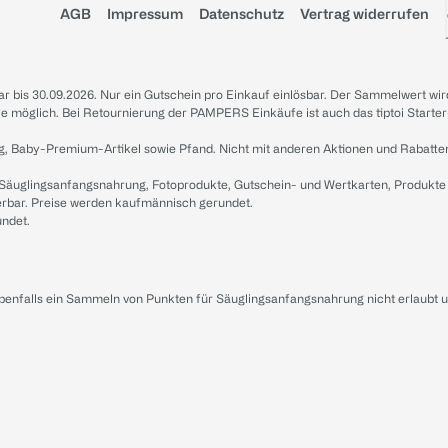
AGB
Impressum
Datenschutz
Vertrag widerrufen
sbar bis 30.09.2026. Nur ein Gutschein pro Einkauf einlösbar. Der Sammelwert wir
iale möglich. Bei Retournierung der PAMPERS Einkäufe ist auch das tiptoi Starter
g, Baby-Premium-Artikel sowie Pfand. Nicht mit anderen Aktionen und Rabatte
 Säuglingsanfangsnahrung, Fotoprodukte, Gutschein- und Wertkarten, Produkte
erbar. Preise werden kaufmännisch gerundet.
undet.
ebenfalls ein Sammeln von Punkten für Säuglingsanfangsnahrung nicht erlaubt 