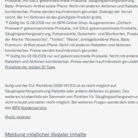
Produkte, mit SALE gekennzeichnete Produkte, Säuglingsanfangsnahrung,
Baby-Premium-Artikel sowie Pfand. Nicht mit anderen Aktionen und Rabatt
kombinierbar. Preise werden kaufmännisch gerundet. Solange der Vorrat
reicht. Bei 1+1 Aktionen ist das günstigste Produkt gratis.
*⁸ Gültig bis 12.08.2026 nur im BIPA Online Shop. Ausgenommen „Einfach
Preiswert“ gekennzeichnete Produkte, mit SALE gekennzeichnete Produkte,
Säuglingsanfangsnahrung, Fotoprodukte, Gutschein- und Wertkarten, Produ
der Marke “Accessories“, “Tonies“, “Mavie“, preisgebundene Ware, Baby
Premium- Artikel sowie Pfand. Nicht mit anderen Rabatten und Aktionen
kombinierbar. Preise werden kaufmännisch gerundet.
*¹⁰ Gültig bis 02.09.2026 nur auf gekennzeichnete Produkte. Nicht mit ander
Rabatten und Aktionen kombinierbar. Preise werden kaufmännisch gerundet
Preisliste der letzten 30 Tage
Aufgrund der EU-Richtlinie 2006/141/EG ist es nicht möglich auf
Säuglingsanfangsnahrung Rabatte oder andere Aktionen zu geben. Des
weiteren ist ebenfalls ein Sammeln von Punkten für Säuglingsanfangsnahru
nicht erlaubt und daher nicht möglich.
Bei weiteren Fragen wende dich bitte 
das
BIPA Kundenservice
.
MwSt. gesenkt
Meldung möglicher illegaler Inhalte