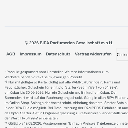
© 2026 BIPA Parfumerien Gesellschaft m.b.H.
AGB
Impressum
Datenschutz
Vertrag widerrufen
Cooki
* Produkt gesponsert vom Hersteller. Weitere Informationen zum
Werbetreibenden direkt beim jeweiligen Produkt.
*³ Nur mit gültiger jö Karte. Gültig auf alle PAMPERS Windeln, Pants und
Feuchttücher. Gutschein für ein tiptoi Starter-Set im Wert von 54.99 €,
einlösbar bis 30.09.2026. Nur ein Gutschein pro Einkauf einlösbar. Der
Sammelwert wird auf der Rechnung angedruckt. Gültig in allen BIPA Filialen
im Online Shop. Solange der Vorrat reicht. Abholung des tiptoi Starter Sets n
in der BIPA Filiale möglich. Bei Retournierung der PAMPERS Einkäufe ist au
das tiptoi Starter-Set in Originalverpackung zu retournieren, andernfalls wir
der Wert iHv 54.99 € einbehalten.
*⁴ Gültig bis 19.08.2026. Ausgenommen "Einfach Preiswert" gekennzeichnete