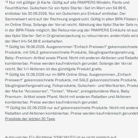
*³ Nur mit gültiger jö Karte. Gültig auf alle PAMPERS Windeln, Pants und
Feuchttücher. Gutschein für ein tiptoi Starter-Set im Wert von 54.99 €,
einlösbar bis 30.09.2026. Nur ein Gutschein pro Einkauf einlösbar. Der
Sammelwert wird auf der Rechnung angedruckt. Gültig in allen BIPA Filialen
im Online Shop. Solange der Vorrat reicht. Abholung des tiptoi Starter Sets n
in der BIPA Filiale möglich. Bei Retournierung der PAMPERS Einkäufe ist au
das tiptoi Starter-Set in Originalverpackung zu retournieren, andernfalls wir
der Wert iHv 54.99 € einbehalten.
*⁴ Gültig bis 19.08.2026. Ausgenommen "Einfach Preiswert" gekennzeichnete
Produkte, mit SALE gekennzeichnete Produkte, Säuglingsanfangsnahrung,
Baby-Premium-Artikel sowie Pfand. Nicht mit anderen Aktionen und Rabatt
kombinierbar. Preise werden kaufmännisch gerundet. Solange der Vorrat
reicht. Bei 1+1 Aktionen ist das günstigste Produkt gratis.
*⁸ Gültig bis 12.08.2026 nur im BIPA Online Shop. Ausgenommen „Einfach
Preiswert“ gekennzeichnete Produkte, mit SALE gekennzeichnete Produkte,
Säuglingsanfangsnahrung, Fotoprodukte, Gutschein- und Wertkarten, Produ
der Marke “Accessories“, “Tonies“, “Mavie“, preisgebundene Ware, Baby
Premium- Artikel sowie Pfand. Nicht mit anderen Rabatten und Aktionen
kombinierbar. Preise werden kaufmännisch gerundet.
*¹⁰ Gültig bis 02.09.2026 nur auf gekennzeichnete Produkte. Nicht mit ander
Rabatten und Aktionen kombinierbar. Preise werden kaufmännisch gerundet
Preisliste der letzten 30 Tage
Aufgrund der EU-Richtlinie 2006/141/EG ist es nicht möglich auf