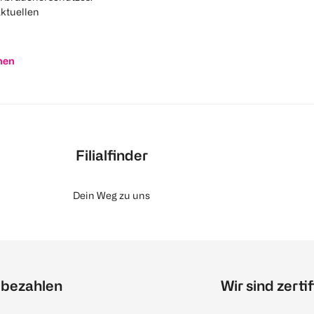
aktuellen
nen
Filialfinder
Dein Weg zu uns
 bezahlen
Wir sind zertif