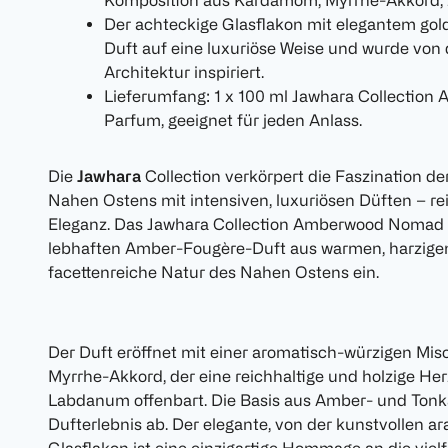
Komposition aus Kardamom, Myrrhe-Akkord,
Der achteckige Glasflakon mit elegantem gol
Duft auf eine luxuriöse Weise und wurde von 
Architektur inspiriert.
Lieferumfang: 1 x 100 ml Jawhara Collectio
Parfum, geeignet für jeden Anlass.
Die
Jawhara
Collection verkörpert die Faszination de
Nahen Ostens mit intensiven, luxuriösen Düften – rei
Eleganz. Das Jawhara Collection Amberwood Nomad 
lebhaften Amber-Fougère-Duft aus warmen, harzigen
facettenreiche Natur des Nahen Ostens ein.
Der Duft eröffnet mit einer aromatisch-würzigen 
Myrrhe-Akkord, der eine reichhaltige und holzige He
Labdanum offenbart. Die Basis aus Amber- und Tonk
Dufterlebnis ab. Der elegante, von der kunstvollen ar