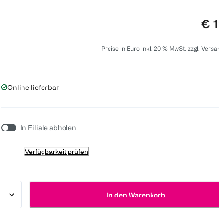
Pre
€ 1
Preise in Euro inkl. 20 % MwSt. zzgl. Vers
Online lieferbar
In Filiale abholen
Verfügbarkeit prüfen
In den Warenkorb