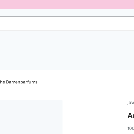
sche Damenparfums
ja
A
100