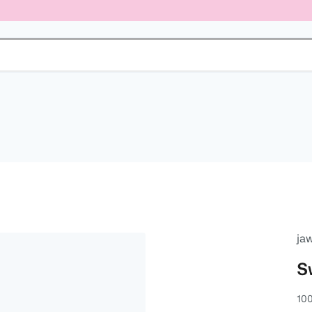
ja
S
100