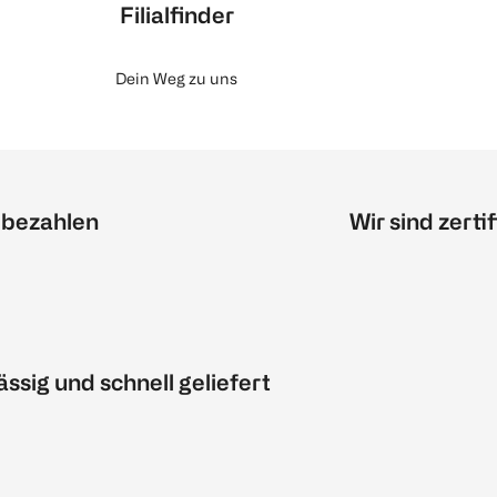
Filialfinder
Dein Weg zu uns
 bezahlen
Wir sind zertif
ässig und schnell geliefert