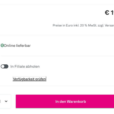
Pre
€ 1
Preise in Euro inkl. 20 % MwSt. zzgl. Vers
Online lieferbar
In Filiale abholen
Verfügbarkeit prüfen
In den Warenkorb