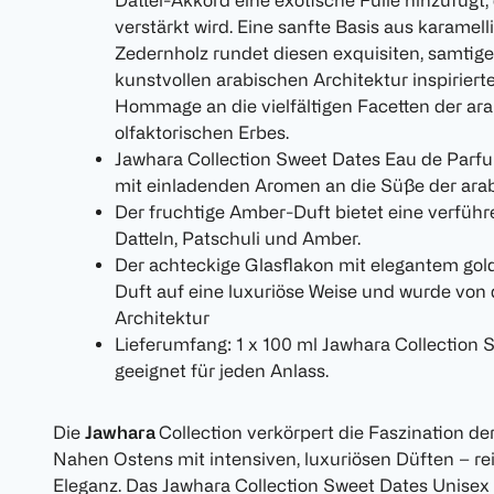
Dattel-Akkord eine exotische Fülle hinzufügt,
verstärkt wird. Eine sanfte Basis aus karame
Zedernholz rundet diesen exquisiten, samtige
kunstvollen arabischen Architektur inspirierte
Hommage an die vielfältigen Facetten der ara
olfaktorischen Erbes.
Jawhara Collection Sweet Dates Eau de Parfum
mit einladenden Aromen an die Süße der arab
Der fruchtige Amber-Duft bietet eine verführ
Datteln, Patschuli und Amber.
Der achteckige Glasflakon mit elegantem gol
Duft auf eine luxuriöse Weise und wurde von 
Architektur
Lieferumfang: 1 x 100 ml Jawhara Collection
geeignet für jeden Anlass.
Die
Jawhara
Collection verkörpert die Faszination de
Nahen Ostens mit intensiven, luxuriösen Düften – rei
Eleganz. Das Jawhara Collection Sweet Dates Unisex 