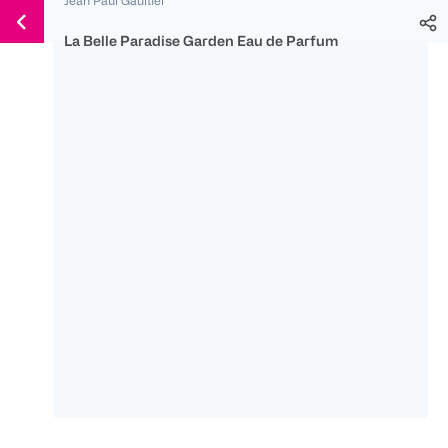
Weiter
Für
Für
Für
zum
300 Ös
500 Ös
150 Ös
La Belle Paradise Garden Eau de Parfum
Inhalt
-20%
-10%
-15%