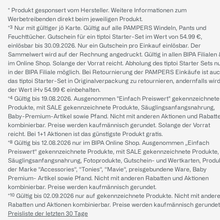
* Produkt gesponsert vom Hersteller. Weitere Informationen zum
Werbetreibenden direkt beim jeweiligen Produkt.
*³ Nur mit gültiger jö Karte. Gültig auf alle PAMPERS Windeln, Pants und
Feuchttücher. Gutschein für ein tiptoi Starter-Set im Wert von 54.99 €,
einlösbar bis 30.09.2026. Nur ein Gutschein pro Einkauf einlösbar. Der
Sammelwert wird auf der Rechnung angedruckt. Gültig in allen BIPA Filialen
im Online Shop. Solange der Vorrat reicht. Abholung des tiptoi Starter Sets n
in der BIPA Filiale möglich. Bei Retournierung der PAMPERS Einkäufe ist au
das tiptoi Starter-Set in Originalverpackung zu retournieren, andernfalls wir
der Wert iHv 54.99 € einbehalten.
*⁴ Gültig bis 19.08.2026. Ausgenommen "Einfach Preiswert" gekennzeichnete
Produkte, mit SALE gekennzeichnete Produkte, Säuglingsanfangsnahrung,
Baby-Premium-Artikel sowie Pfand. Nicht mit anderen Aktionen und Rabatt
kombinierbar. Preise werden kaufmännisch gerundet. Solange der Vorrat
reicht. Bei 1+1 Aktionen ist das günstigste Produkt gratis.
*⁸ Gültig bis 12.08.2026 nur im BIPA Online Shop. Ausgenommen „Einfach
Preiswert“ gekennzeichnete Produkte, mit SALE gekennzeichnete Produkte,
Säuglingsanfangsnahrung, Fotoprodukte, Gutschein- und Wertkarten, Produ
der Marke “Accessories“, “Tonies“, “Mavie“, preisgebundene Ware, Baby
Premium- Artikel sowie Pfand. Nicht mit anderen Rabatten und Aktionen
kombinierbar. Preise werden kaufmännisch gerundet.
*¹⁰ Gültig bis 02.09.2026 nur auf gekennzeichnete Produkte. Nicht mit ander
Rabatten und Aktionen kombinierbar. Preise werden kaufmännisch gerundet
Preisliste der letzten 30 Tage