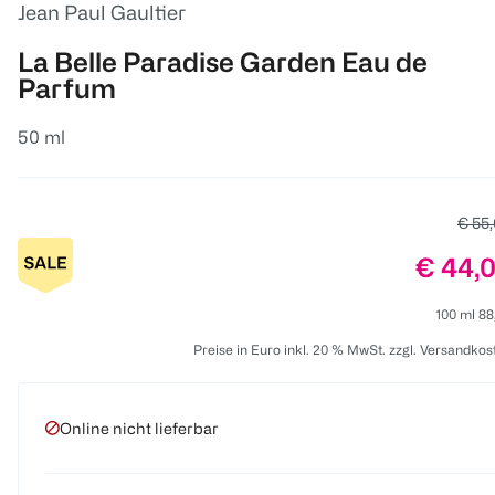
Jean Paul Gaultier
La Belle Paradise Garden Eau de
Parfum
50 ml
Alter
€ 55
Preis:
€ 44,
100 ml 88
Preise in Euro inkl. 20 % MwSt. zzgl. Versandkos
Online nicht lieferbar