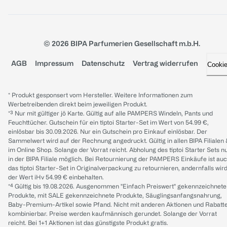
© 2026 BIPA Parfumerien Gesellschaft m.b.H.
AGB
Impressum
Datenschutz
Vertrag widerrufen
Cooki
* Produkt gesponsert vom Hersteller. Weitere Informationen zum
Werbetreibenden direkt beim jeweiligen Produkt.
*³ Nur mit gültiger jö Karte. Gültig auf alle PAMPERS Windeln, Pants und
Feuchttücher. Gutschein für ein tiptoi Starter-Set im Wert von 54.99 €,
einlösbar bis 30.09.2026. Nur ein Gutschein pro Einkauf einlösbar. Der
Sammelwert wird auf der Rechnung angedruckt. Gültig in allen BIPA Filialen
im Online Shop. Solange der Vorrat reicht. Abholung des tiptoi Starter Sets n
in der BIPA Filiale möglich. Bei Retournierung der PAMPERS Einkäufe ist au
das tiptoi Starter-Set in Originalverpackung zu retournieren, andernfalls wir
der Wert iHv 54.99 € einbehalten.
*⁴ Gültig bis 19.08.2026. Ausgenommen "Einfach Preiswert" gekennzeichnete
Produkte, mit SALE gekennzeichnete Produkte, Säuglingsanfangsnahrung,
Baby-Premium-Artikel sowie Pfand. Nicht mit anderen Aktionen und Rabatt
kombinierbar. Preise werden kaufmännisch gerundet. Solange der Vorrat
reicht. Bei 1+1 Aktionen ist das günstigste Produkt gratis.