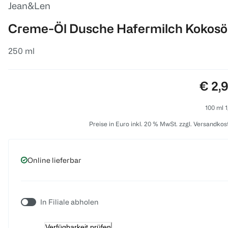
Jean&Len
Creme-Öl Dusche Hafermilch Kokosö
250 ml
Preis
€ 2,
100 ml 1
Preise in Euro inkl. 20 % MwSt. zzgl. Versandkos
Online lieferbar
In Filiale abholen
Verfügbarkeit prüfen