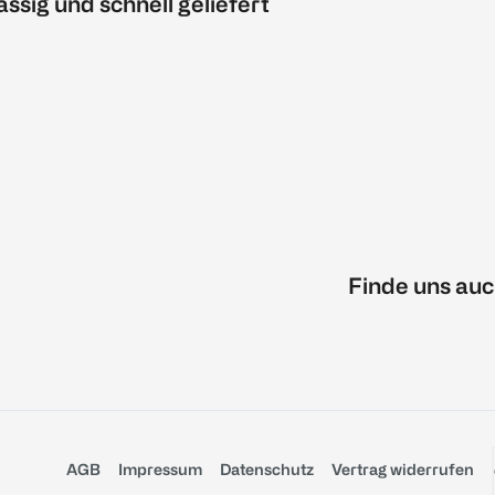
ässig und schnell geliefert
Finde uns auc
AGB
Impressum
Datenschutz
Vertrag widerrufen