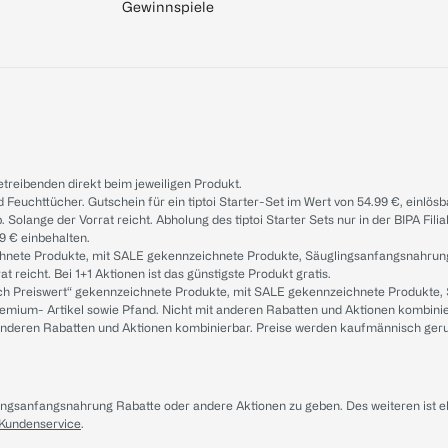
Gewinnspiele
treibenden direkt beim jeweiligen Produkt.
d Feuchttücher. Gutschein für ein tiptoi Starter-Set im Wert von 54.99 €, einlö
. Solange der Vorrat reicht. Abholung des tiptoi Starter Sets nur in der BIPA Fil
9 € einbehalten.
ichnete Produkte, mit SALE gekennzeichnete Produkte, Säuglingsanfangsnahrun
reicht. Bei 1+1 Aktionen ist das günstigste Produkt gratis.
ach Preiswert“ gekennzeichnete Produkte, mit SALE gekennzeichnete Produkte,
remium- Artikel sowie Pfand. Nicht mit anderen Rabatten und Aktionen kombini
t anderen Rabatten und Aktionen kombinierbar. Preise werden kaufmännisch ger
lingsanfangsnahrung Rabatte oder andere Aktionen zu geben. Des weiteren ist 
 Kundenservice
.