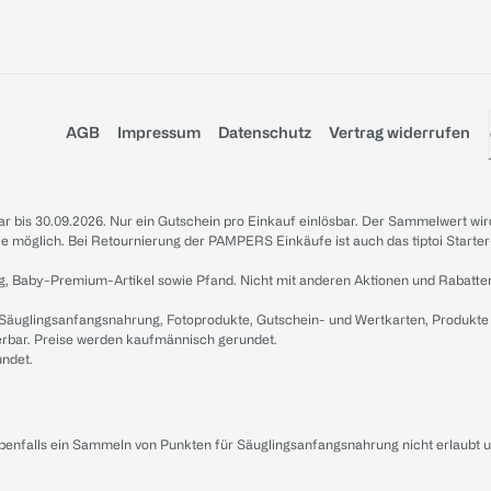
AGB
Impressum
Datenschutz
Vertrag widerrufen
sbar bis 30.09.2026. Nur ein Gutschein pro Einkauf einlösbar. Der Sammelwert wir
iale möglich. Bei Retournierung der PAMPERS Einkäufe ist auch das tiptoi Starter
g, Baby-Premium-Artikel sowie Pfand. Nicht mit anderen Aktionen und Rabatte
 Säuglingsanfangsnahrung, Fotoprodukte, Gutschein- und Wertkarten, Produkte
erbar. Preise werden kaufmännisch gerundet.
undet.
ebenfalls ein Sammeln von Punkten für Säuglingsanfangsnahrung nicht erlaubt 