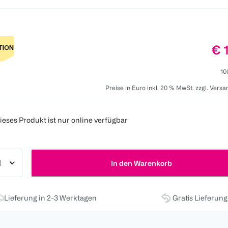
Pre
€ 
10
Preise in Euro inkl. 20 % MwSt. zzgl. Vers
ieses Produkt ist nur online verfügbar
In den Warenkorb
Lieferung in 2-3 Werktagen
Gratis Lieferun