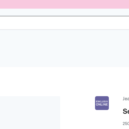
Je
S
25