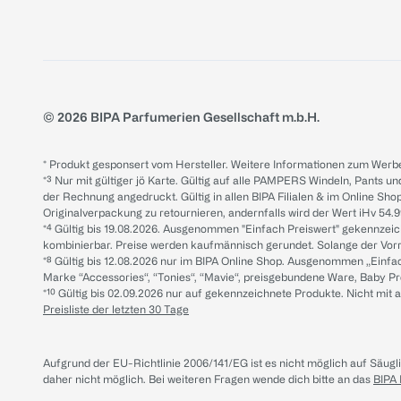
© 2026 BIPA Parfumerien Gesellschaft m.b.H.
* Produkt gesponsert vom Hersteller. Weitere Informationen zum Werbe
*³ Nur mit gültiger jö Karte. Gültig auf alle PAMPERS Windeln, Pants un
der Rechnung angedruckt. Gültig in allen BIPA Filialen & im Online Shop
Originalverpackung zu retournieren, andernfalls wird der Wert iHv 54.9
*⁴ Gültig bis 19.08.2026. Ausgenommen "Einfach Preiswert" gekennze
kombinierbar. Preise werden kaufmännisch gerundet. Solange der Vorrat 
*⁸ Gültig bis 12.08.2026 nur im BIPA Online Shop. Ausgenommen „Einf
Marke “Accessories“, “Tonies“, “Mavie“, preisgebundene Ware, Baby P
*¹⁰ Gültig bis 02.09.2026 nur auf gekennzeichnete Produkte. Nicht mi
Preisliste der letzten 30 Tage
Aufgrund der EU-Richtlinie 2006/141/EG ist es nicht möglich auf Säug
daher nicht möglich.
Bei weiteren Fragen wende dich bitte an das
BIPA