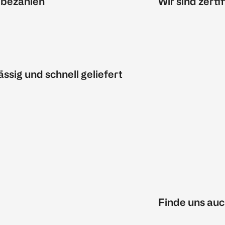
 bezahlen
Wir sind zertif
ässig und schnell geliefert
Finde uns auc