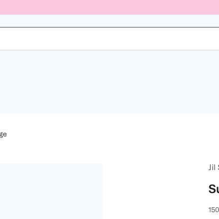
ge
Jil
S
150