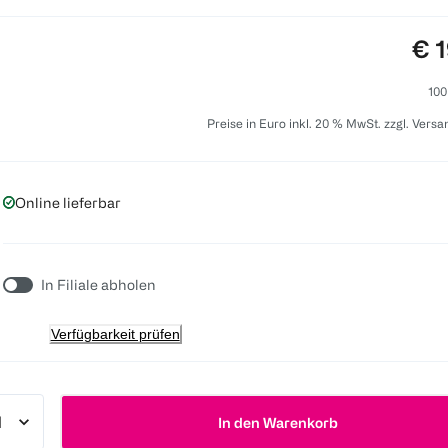
Pre
€ 1
100
Preise in Euro inkl. 20 % MwSt. zzgl. Vers
Online lieferbar
In Filiale abholen
Verfügbarkeit prüfen
In den Warenkorb