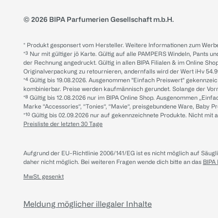
© 2026 BIPA Parfumerien Gesellschaft m.b.H.
* Produkt gesponsert vom Hersteller. Weitere Informationen zum Werbe
*³ Nur mit gültiger jö Karte. Gültig auf alle PAMPERS Windeln, Pants un
der Rechnung angedruckt. Gültig in allen BIPA Filialen & im Online Shop
Originalverpackung zu retournieren, andernfalls wird der Wert iHv 54.9
*⁴ Gültig bis 19.08.2026. Ausgenommen "Einfach Preiswert" gekennze
kombinierbar. Preise werden kaufmännisch gerundet. Solange der Vorrat 
*⁸ Gültig bis 12.08.2026 nur im BIPA Online Shop. Ausgenommen „Einf
Marke “Accessories“, “Tonies“, “Mavie“, preisgebundene Ware, Baby P
*¹⁰ Gültig bis 02.09.2026 nur auf gekennzeichnete Produkte. Nicht mi
Preisliste der letzten 30 Tage
Aufgrund der EU-Richtlinie 2006/141/EG ist es nicht möglich auf Säug
daher nicht möglich.
Bei weiteren Fragen wende dich bitte an das
BIPA
MwSt. gesenkt
Meldung möglicher illegaler Inhalte