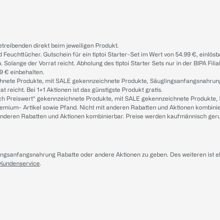
treibenden direkt beim jeweiligen Produkt.
d Feuchttücher. Gutschein für ein tiptoi Starter-Set im Wert von 54.99 €, einlö
. Solange der Vorrat reicht. Abholung des tiptoi Starter Sets nur in der BIPA Fil
9 € einbehalten.
ichnete Produkte, mit SALE gekennzeichnete Produkte, Säuglingsanfangsnahrun
reicht. Bei 1+1 Aktionen ist das günstigste Produkt gratis.
ach Preiswert“ gekennzeichnete Produkte, mit SALE gekennzeichnete Produkte,
remium- Artikel sowie Pfand. Nicht mit anderen Rabatten und Aktionen kombini
t anderen Rabatten und Aktionen kombinierbar. Preise werden kaufmännisch ger
lingsanfangsnahrung Rabatte oder andere Aktionen zu geben. Des weiteren ist 
 Kundenservice
.