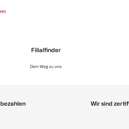
nen
Filialfinder
Dein Weg zu uns
 bezahlen
Wir sind zertif