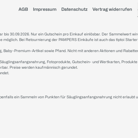
AGB
Impressum
Datenschutz
Vertrag widerrufen
sbar bis 30.09.2026. Nur ein Gutschein pro Einkauf einlösbar. Der Sammelwert wir
iale möglich. Bei Retournierung der PAMPERS Einkäufe ist auch das tiptoi Starter
g, Baby-Premium-Artikel sowie Pfand. Nicht mit anderen Aktionen und Rabatte
 Säuglingsanfangsnahrung, Fotoprodukte, Gutschein- und Wertkarten, Produkte
erbar. Preise werden kaufmännisch gerundet.
undet.
ebenfalls ein Sammeln von Punkten für Säuglingsanfangsnahrung nicht erlaubt 