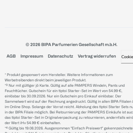
© 2026 BIPA Parfumerien Gesellschaft m.b.H.
AGB
Impressum
Datenschutz
Vertrag widerrufen
Cooki
* Produkt gesponsert vom Hersteller. Weitere Informationen zum
Werbetreibenden direkt beim jeweiligen Produkt.
*³ Nur mit gültiger jö Karte. Gültig auf alle PAMPERS Windeln, Pants und
Feuchttücher. Gutschein für ein tiptoi Starter-Set im Wert von 54.99 €,
einlösbar bis 30.09.2026. Nur ein Gutschein pro Einkauf einlösbar. Der
Sammelwert wird auf der Rechnung angedruckt. Gültig in allen BIPA Filialen
im Online Shop. Solange der Vorrat reicht. Abholung des tiptoi Starter Sets n
in der BIPA Filiale möglich. Bei Retournierung der PAMPERS Einkäufe ist au
das tiptoi Starter-Set in Originalverpackung zu retournieren, andernfalls wir
der Wert iHv 54.99 € einbehalten.
*⁴ Gültig bis 19.08.2026. Ausgenommen "Einfach Preiswert" gekennzeichnete