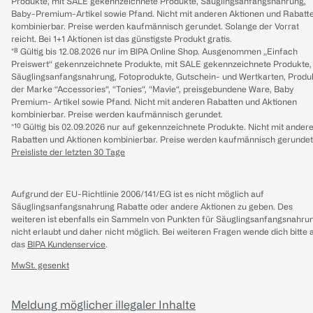
Produkte, mit SALE gekennzeichnete Produkte, Säuglingsanfangsnahrung,
Baby-Premium-Artikel sowie Pfand. Nicht mit anderen Aktionen und Rabatt
kombinierbar. Preise werden kaufmännisch gerundet. Solange der Vorrat
reicht. Bei 1+1 Aktionen ist das günstigste Produkt gratis.
*⁸ Gültig bis 12.08.2026 nur im BIPA Online Shop. Ausgenommen „Einfach
Preiswert“ gekennzeichnete Produkte, mit SALE gekennzeichnete Produkte,
Säuglingsanfangsnahrung, Fotoprodukte, Gutschein- und Wertkarten, Produ
der Marke “Accessories“, “Tonies“, “Mavie“, preisgebundene Ware, Baby
Premium- Artikel sowie Pfand. Nicht mit anderen Rabatten und Aktionen
kombinierbar. Preise werden kaufmännisch gerundet.
*¹⁰ Gültig bis 02.09.2026 nur auf gekennzeichnete Produkte. Nicht mit ander
Rabatten und Aktionen kombinierbar. Preise werden kaufmännisch gerundet
Preisliste der letzten 30 Tage
Aufgrund der EU-Richtlinie 2006/141/EG ist es nicht möglich auf
Säuglingsanfangsnahrung Rabatte oder andere Aktionen zu geben. Des
weiteren ist ebenfalls ein Sammeln von Punkten für Säuglingsanfangsnahru
nicht erlaubt und daher nicht möglich.
Bei weiteren Fragen wende dich bitte 
das
BIPA Kundenservice
.
MwSt. gesenkt
Meldung möglicher illegaler Inhalte