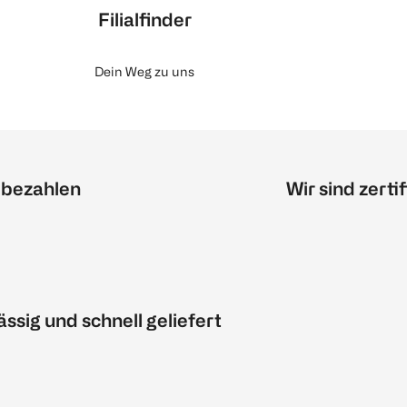
Filialfinder
Dein Weg zu uns
 bezahlen
Wir sind zertif
ässig und schnell geliefert