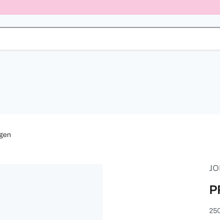
ngen
JO
P
25