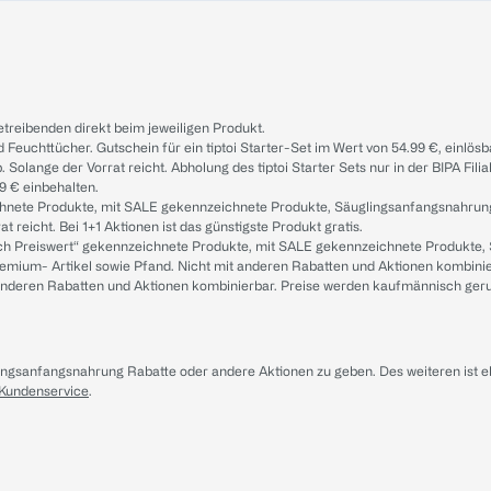
treibenden direkt beim jeweiligen Produkt.
d Feuchttücher. Gutschein für ein tiptoi Starter-Set im Wert von 54.99 €, einlö
. Solange der Vorrat reicht. Abholung des tiptoi Starter Sets nur in der BIPA Fil
9 € einbehalten.
ichnete Produkte, mit SALE gekennzeichnete Produkte, Säuglingsanfangsnahrun
reicht. Bei 1+1 Aktionen ist das günstigste Produkt gratis.
ach Preiswert“ gekennzeichnete Produkte, mit SALE gekennzeichnete Produkte,
remium- Artikel sowie Pfand. Nicht mit anderen Rabatten und Aktionen kombini
t anderen Rabatten und Aktionen kombinierbar. Preise werden kaufmännisch ger
lingsanfangsnahrung Rabatte oder andere Aktionen zu geben. Des weiteren ist 
 Kundenservice
.