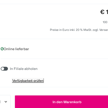
Pre
€ 
100
Preise in Euro inkl. 20 % MwSt. zzgl. Vers
Online lieferbar
In Filiale abholen
Verfügbarkeit prüfen
In den Warenkorb