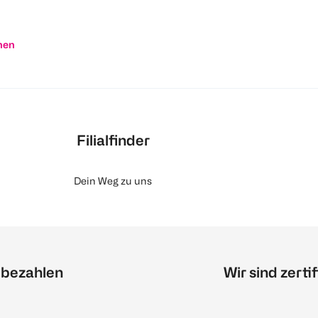
nen
Filialfinder
Dein Weg zu uns
 bezahlen
Wir sind zertif