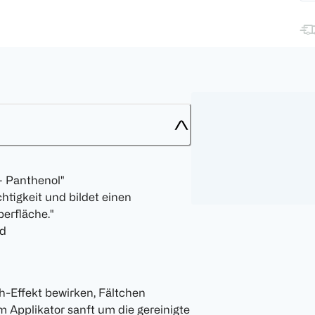
+ Panthenol"
tigkeit und bildet einen
erfläche."
ld
-Effekt bewirken, Fältchen
m Applikator sanft um die gereinigte