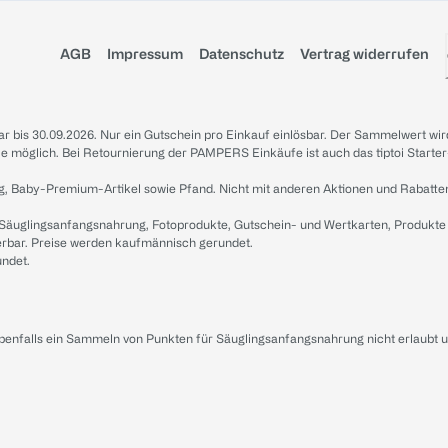
AGB
Impressum
Datenschutz
Vertrag widerrufen
sbar bis 30.09.2026. Nur ein Gutschein pro Einkauf einlösbar. Der Sammelwert wir
iale möglich. Bei Retournierung der PAMPERS Einkäufe ist auch das tiptoi Starter
g, Baby-Premium-Artikel sowie Pfand. Nicht mit anderen Aktionen und Rabatte
 Säuglingsanfangsnahrung, Fotoprodukte, Gutschein- und Wertkarten, Produkte
erbar. Preise werden kaufmännisch gerundet.
undet.
ebenfalls ein Sammeln von Punkten für Säuglingsanfangsnahrung nicht erlaubt 