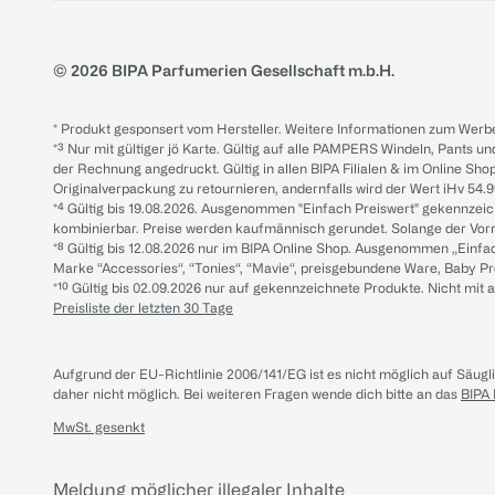
© 2026 BIPA Parfumerien Gesellschaft m.b.H.
* Produkt gesponsert vom Hersteller. Weitere Informationen zum Werbe
*³ Nur mit gültiger jö Karte. Gültig auf alle PAMPERS Windeln, Pants un
der Rechnung angedruckt. Gültig in allen BIPA Filialen & im Online Shop
Originalverpackung zu retournieren, andernfalls wird der Wert iHv 54.9
*⁴ Gültig bis 19.08.2026. Ausgenommen "Einfach Preiswert" gekennze
kombinierbar. Preise werden kaufmännisch gerundet. Solange der Vorrat 
*⁸ Gültig bis 12.08.2026 nur im BIPA Online Shop. Ausgenommen „Einf
Marke “Accessories“, “Tonies“, “Mavie“, preisgebundene Ware, Baby P
*¹⁰ Gültig bis 02.09.2026 nur auf gekennzeichnete Produkte. Nicht mi
Preisliste der letzten 30 Tage
Aufgrund der EU-Richtlinie 2006/141/EG ist es nicht möglich auf Säug
daher nicht möglich.
Bei weiteren Fragen wende dich bitte an das
BIPA
MwSt. gesenkt
Meldung möglicher illegaler Inhalte