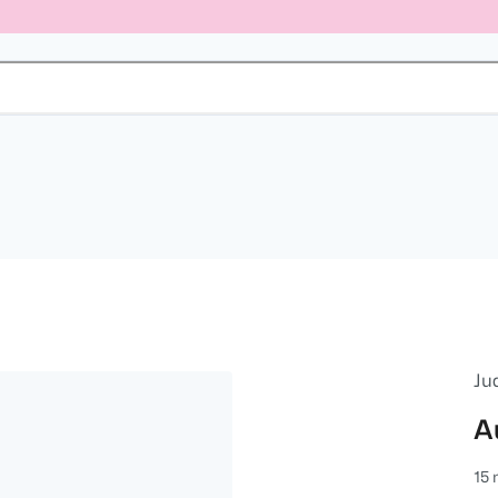
Ju
A
15 