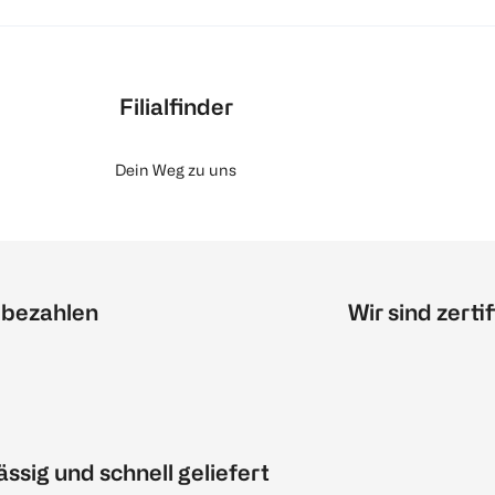
Filialfinder
Dein Weg zu uns
 bezahlen
Wir sind zertif
ässig und schnell geliefert