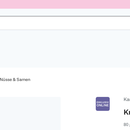
Nüsse & Samen
Ka
K
80 