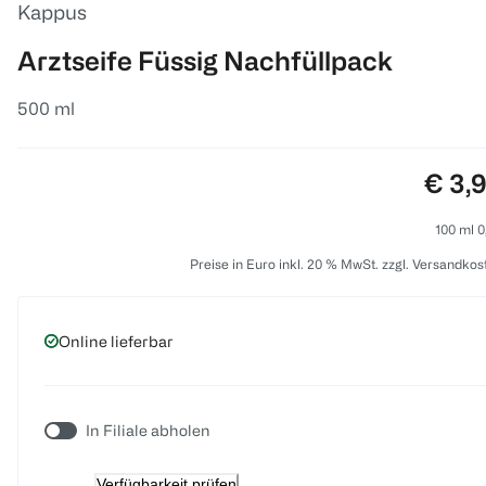
Kappus
Arztseife Füssig Nachfüllpack
500 ml
Preis
€ 3,
100 ml 0
Preise in Euro inkl. 20 % MwSt. zzgl. Versandkos
Online lieferbar
In Filiale abholen
Verfügbarkeit prüfen