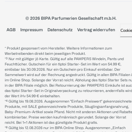
© 2026 BIPA Parfumerien Gesellschaft m.b.H.
AGB
Impressum
Datenschutz
Vertrag widerrufen
Cooki
* Produkt gesponsert vom Hersteller. Weitere Informationen zum
Werbetreibenden direkt beim jeweiligen Produkt.
*³ Nur mit gültiger jö Karte. Gültig auf alle PAMPERS Windeln, Pants und
Feuchttücher. Gutschein für ein tiptoi Starter-Set im Wert von 54.99 €,
einlösbar bis 30.09.2026. Nur ein Gutschein pro Einkauf einlösbar. Der
Sammelwert wird auf der Rechnung angedruckt. Gültig in allen BIPA Filialen
im Online Shop. Solange der Vorrat reicht. Abholung des tiptoi Starter Sets n
in der BIPA Filiale möglich. Bei Retournierung der PAMPERS Einkäufe ist au
das tiptoi Starter-Set in Originalverpackung zu retournieren, andernfalls wir
der Wert iHv 54.99 € einbehalten.
*⁴ Gültig bis 19.08.2026. Ausgenommen "Einfach Preiswert" gekennzeichnete
Produkte, mit SALE gekennzeichnete Produkte, Säuglingsanfangsnahrung,
Baby-Premium-Artikel sowie Pfand. Nicht mit anderen Aktionen und Rabatt
kombinierbar. Preise werden kaufmännisch gerundet. Solange der Vorrat
reicht. Bei 1+1 Aktionen ist das günstigste Produkt gratis.
*⁸ Gültig bis 12.08.2026 nur im BIPA Online Shop. Ausgenommen „Einfach