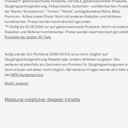
Preiswert“ gekennzeichnete Produkte, mit SALE gekennzeichnete Produkte,
Säuglingsanfangsnahrung, Fotoprodukte, Gutschein- und Wertkarten, Produ
der Marke “Accessories“, “Tonies“, “Mavie“, preisgebundene Ware, Baby
Premium- Artikel sowie Pfand. Nicht mit anderen Rabatten und Aktionen
kombinierbar. Preise werden kaufmännisch gerundet.
*¹⁰ Gültig bis 02.09.2026 nur auf gekennzeichnete Produkte. Nicht mit ander
Rabatten und Aktionen kombinierbar. Preise werden kaufmännisch gerundet
Preisliste der letzten 30 Tage
Aufgrund der EU-Richtlinie 2006/141/EG ist es nicht möglich auf
Säuglingsanfangsnahrung Rabatte oder andere Aktionen zu geben. Des
weiteren ist ebenfalls ein Sammeln von Punkten für Säuglingsanfangsnahru
nicht erlaubt und daher nicht möglich.
Bei weiteren Fragen wende dich bitte 
das
BIPA Kundenservice
.
MwSt. gesenkt
Meldung möglicher illegaler Inhalte