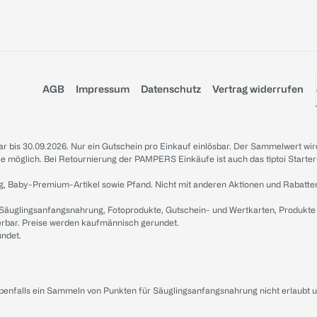
AGB
Impressum
Datenschutz
Vertrag widerrufen
sbar bis 30.09.2026. Nur ein Gutschein pro Einkauf einlösbar. Der Sammelwert wir
iale möglich. Bei Retournierung der PAMPERS Einkäufe ist auch das tiptoi Starter
g, Baby-Premium-Artikel sowie Pfand. Nicht mit anderen Aktionen und Rabatte
 Säuglingsanfangsnahrung, Fotoprodukte, Gutschein- und Wertkarten, Produkte
erbar. Preise werden kaufmännisch gerundet.
undet.
ebenfalls ein Sammeln von Punkten für Säuglingsanfangsnahrung nicht erlaubt 