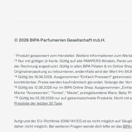
© 2026 BIPA Parfumerien Gesellschaft m.b.H.
* Produkt gesponsert vom Hersteller. Weitere Informationen zum Werbe
*³ Nur mit gültiger jö Karte. Gültig auf alle PAMPERS Windeln, Pants un
der Rechnung angedruckt. Gültig in allen BIPA Filialen & im Online Shop
Originalverpackung zu retournieren, andernfalls wird der Wert iHv 54.9
*⁴ Gültig bis 19.08.2026. Ausgenommen "Einfach Preiswert" gekennze
kombinierbar. Preise werden kaufmännisch gerundet. Solange der Vorrat 
*⁸ Gültig bis 12.08.2026 nur im BIPA Online Shop. Ausgenommen „Einf
Marke “Accessories“, “Tonies“, “Mavie“, preisgebundene Ware, Baby P
*¹⁰ Gültig bis 02.09.2026 nur auf gekennzeichnete Produkte. Nicht mi
Preisliste der letzten 30 Tage
Aufgrund der EU-Richtlinie 2006/141/EG ist es nicht möglich auf Säug
daher nicht möglich.
Bei weiteren Fragen wende dich bitte an das
BIPA