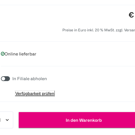
Pr
€
Preise in Euro inkl. 20 % MwSt. zzgl. Vers
Online lieferbar
In Filiale abholen
Verfügbarkeit prüfen
In den Warenkorb