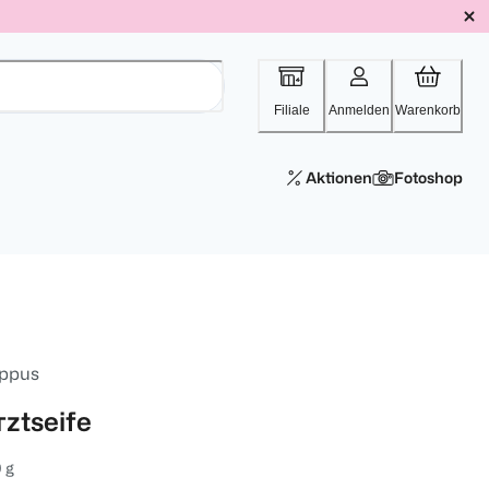
Filiale
Anmelden
Warenkorb
Aktionen
Fotoshop
ppus
rztseife
 g