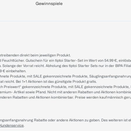
Gewinnspiele
treibenden direkt beim jeweiligen Produkt.
d Feuchttücher. Gutschein für ein tiptoi Starter-Set im Wert von 54.99 €, einlö
. Solange der Vorrat reicht. Abholung des tiptoi Starter Sets nur in der BIPA Fil
9 € einbehalten.
ichnete Produkte, mit SALE gekennzeichnete Produkte, Säuglingsanfangsnahrun
reicht. Bei 1+1 Aktionen ist das günstigste Produkt gratis.
ach Preiswert“ gekennzeichnete Produkte, mit SALE gekennzeichnete Produkte,
remium- Artikel sowie Pfand. Nicht mit anderen Rabatten und Aktionen kombini
t anderen Rabatten und Aktionen kombinierbar. Preise werden kaufmännisch ger
lingsanfangsnahrung Rabatte oder andere Aktionen zu geben. Des weiteren ist 
 Kundenservice
.