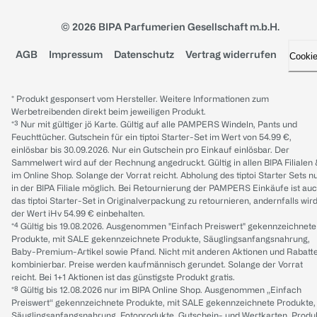
© 2026 BIPA Parfumerien Gesellschaft m.b.H.
AGB
Impressum
Datenschutz
Vertrag widerrufen
Cooki
* Produkt gesponsert vom Hersteller. Weitere Informationen zum
Werbetreibenden direkt beim jeweiligen Produkt.
*³ Nur mit gültiger jö Karte. Gültig auf alle PAMPERS Windeln, Pants und
Feuchttücher. Gutschein für ein tiptoi Starter-Set im Wert von 54.99 €,
einlösbar bis 30.09.2026. Nur ein Gutschein pro Einkauf einlösbar. Der
Sammelwert wird auf der Rechnung angedruckt. Gültig in allen BIPA Filialen
im Online Shop. Solange der Vorrat reicht. Abholung des tiptoi Starter Sets n
in der BIPA Filiale möglich. Bei Retournierung der PAMPERS Einkäufe ist au
das tiptoi Starter-Set in Originalverpackung zu retournieren, andernfalls wir
der Wert iHv 54.99 € einbehalten.
*⁴ Gültig bis 19.08.2026. Ausgenommen "Einfach Preiswert" gekennzeichnete
Produkte, mit SALE gekennzeichnete Produkte, Säuglingsanfangsnahrung,
Baby-Premium-Artikel sowie Pfand. Nicht mit anderen Aktionen und Rabatt
kombinierbar. Preise werden kaufmännisch gerundet. Solange der Vorrat
reicht. Bei 1+1 Aktionen ist das günstigste Produkt gratis.
*⁸ Gültig bis 12.08.2026 nur im BIPA Online Shop. Ausgenommen „Einfach
Preiswert“ gekennzeichnete Produkte, mit SALE gekennzeichnete Produkte,
Säuglingsanfangsnahrung, Fotoprodukte, Gutschein- und Wertkarten, Produ