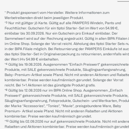
* Produkt gesponsert vom Hersteller. Weitere Informationen zum
Werbetreibenden direkt beim jeweiligen Produkt.
*³ Nur mit gültiger jö Karte. Gültig auf alle PAMPERS Windeln, Pants und
Feuchttücher. Gutschein für ein tiptoi Starter-Set im Wert von 54.99 €,
einlösbar bis 30.09.2026. Nur ein Gutschein pro Einkauf einlösbar. Der
Sammelwert wird auf der Rechnung angedruckt. Gültig in allen BIPA Filialen
im Online Shop. Solange der Vorrat reicht. Abholung des tiptoi Starter Sets n
in der BIPA Filiale möglich. Bei Retournierung der PAMPERS Einkäufe ist au
das tiptoi Starter-Set in Originalverpackung zu retournieren, andernfalls wir
der Wert iHv 54.99 € einbehalten.
*⁴ Gültig bis 19.08.2026. Ausgenommen "Einfach Preiswert" gekennzeichnete
Produkte, mit SALE gekennzeichnete Produkte, Säuglingsanfangsnahrung,
Baby-Premium-Artikel sowie Pfand. Nicht mit anderen Aktionen und Rabatt
kombinierbar. Preise werden kaufmännisch gerundet. Solange der Vorrat
reicht. Bei 1+1 Aktionen ist das günstigste Produkt gratis.
*⁸ Gültig bis 12.08.2026 nur im BIPA Online Shop. Ausgenommen „Einfach
Preiswert“ gekennzeichnete Produkte, mit SALE gekennzeichnete Produkte,
Säuglingsanfangsnahrung, Fotoprodukte, Gutschein- und Wertkarten, Produ
der Marke “Accessories“, “Tonies“, “Mavie“, preisgebundene Ware, Baby
Premium- Artikel sowie Pfand. Nicht mit anderen Rabatten und Aktionen
kombinierbar. Preise werden kaufmännisch gerundet.
*¹⁰ Gültig bis 02.09.2026 nur auf gekennzeichnete Produkte. Nicht mit ander
Rabatten und Aktionen kombinierbar. Preise werden kaufmännisch gerundet