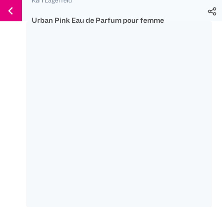
Weiter
Für
Für
Für
zum
300 Ös
500 Ös
150 Ös
Urban Pink Eau de Parfum pour femme
Inhalt
-20%
-10%
-15%