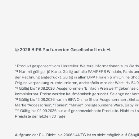
© 2026 BIPA Parfumerien Gesellschaft m.b.H.
* Produkt gesponsert vom Hersteller. Weitere Informationen zum Werbe
*³ Nur mit gültiger jö Karte. Gültig auf alle PAMPERS Windeln, Pants un
der Rechnung angedruckt. Gültig in allen BIPA Filialen & im Online Shop
Originalverpackung zu retournieren, andernfalls wird der Wert iHv 54.9
*⁴ Gültig bis 19.08.2026. Ausgenommen "Einfach Preiswert" gekennze
kombinierbar. Preise werden kaufmännisch gerundet. Solange der Vorrat 
*⁸ Gültig bis 12.08.2026 nur im BIPA Online Shop. Ausgenommen „Einf
Marke “Accessories“, “Tonies“, “Mavie“, preisgebundene Ware, Baby P
*¹⁰ Gültig bis 02.09.2026 nur auf gekennzeichnete Produkte. Nicht mi
Preisliste der letzten 30 Tage
Aufgrund der EU-Richtlinie 2006/141/EG ist es nicht möglich auf Säug