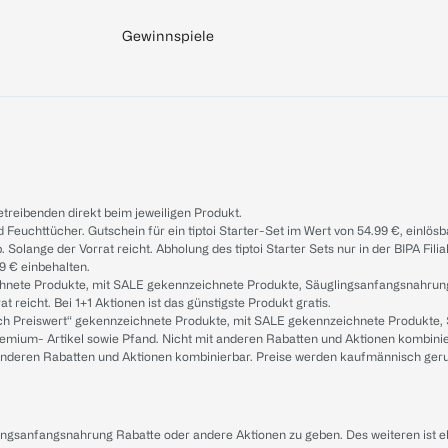
Gewinnspiele
treibenden direkt beim jeweiligen Produkt.
d Feuchttücher. Gutschein für ein tiptoi Starter-Set im Wert von 54.99 €, einlö
. Solange der Vorrat reicht. Abholung des tiptoi Starter Sets nur in der BIPA Fil
9 € einbehalten.
ichnete Produkte, mit SALE gekennzeichnete Produkte, Säuglingsanfangsnahrun
reicht. Bei 1+1 Aktionen ist das günstigste Produkt gratis.
ach Preiswert“ gekennzeichnete Produkte, mit SALE gekennzeichnete Produkte,
remium- Artikel sowie Pfand. Nicht mit anderen Rabatten und Aktionen kombini
t anderen Rabatten und Aktionen kombinierbar. Preise werden kaufmännisch ger
lingsanfangsnahrung Rabatte oder andere Aktionen zu geben. Des weiteren ist 