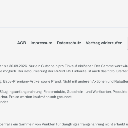
AGB
Impressum
Datenschutz
Vertrag widerrufen
sbar bis 30.09.2026. Nur ein Gutschein pro Einkauf einlösbar. Der Sammelwert wir
iale möglich. Bei Retournierung der PAMPERS Einkäufe ist auch das tiptoi Starter
g, Baby-Premium-Artikel sowie Pfand. Nicht mit anderen Aktionen und Rabatte
 Säuglingsanfangsnahrung, Fotoprodukte, Gutschein- und Wertkarten, Produkte
erbar. Preise werden kaufmännisch gerundet.
undet.
ebenfalls ein Sammeln von Punkten für Säuglingsanfangsnahrung nicht erlaubt 