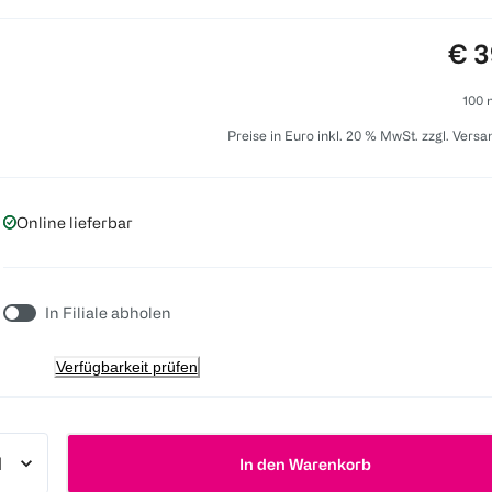
Pre
€ 3
100 
Preise in Euro inkl. 20 % MwSt. zzgl. Vers
Online lieferbar
In Filiale abholen
Verfügbarkeit prüfen
In den Warenkorb