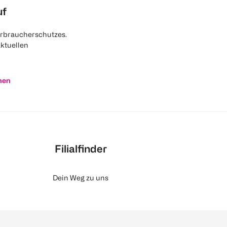
uf
rbraucherschutzes.
aktuellen
nen
Filialfinder
Dein Weg zu uns