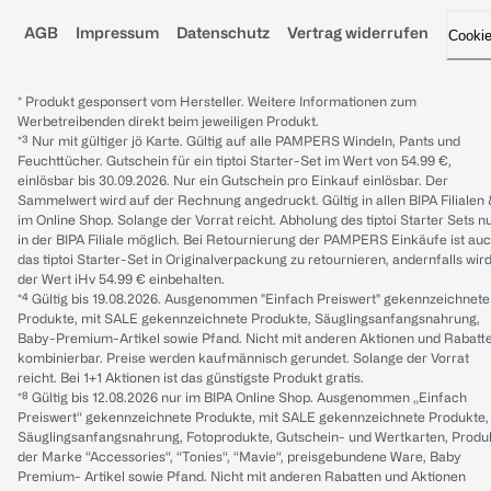
AGB
Impressum
Datenschutz
Vertrag widerrufen
Cooki
* Produkt gesponsert vom Hersteller. Weitere Informationen zum
Werbetreibenden direkt beim jeweiligen Produkt.
*³ Nur mit gültiger jö Karte. Gültig auf alle PAMPERS Windeln, Pants und
Feuchttücher. Gutschein für ein tiptoi Starter-Set im Wert von 54.99 €,
einlösbar bis 30.09.2026. Nur ein Gutschein pro Einkauf einlösbar. Der
Sammelwert wird auf der Rechnung angedruckt. Gültig in allen BIPA Filialen
im Online Shop. Solange der Vorrat reicht. Abholung des tiptoi Starter Sets n
in der BIPA Filiale möglich. Bei Retournierung der PAMPERS Einkäufe ist au
das tiptoi Starter-Set in Originalverpackung zu retournieren, andernfalls wir
der Wert iHv 54.99 € einbehalten.
*⁴ Gültig bis 19.08.2026. Ausgenommen "Einfach Preiswert" gekennzeichnete
Produkte, mit SALE gekennzeichnete Produkte, Säuglingsanfangsnahrung,
Baby-Premium-Artikel sowie Pfand. Nicht mit anderen Aktionen und Rabatt
kombinierbar. Preise werden kaufmännisch gerundet. Solange der Vorrat
reicht. Bei 1+1 Aktionen ist das günstigste Produkt gratis.
*⁸ Gültig bis 12.08.2026 nur im BIPA Online Shop. Ausgenommen „Einfach
Preiswert“ gekennzeichnete Produkte, mit SALE gekennzeichnete Produkte,
Säuglingsanfangsnahrung, Fotoprodukte, Gutschein- und Wertkarten, Produ
der Marke “Accessories“, “Tonies“, “Mavie“, preisgebundene Ware, Baby
Premium- Artikel sowie Pfand. Nicht mit anderen Rabatten und Aktionen