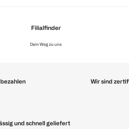
Filialfinder
Dein Weg zu uns
 bezahlen
Wir sind zertif
ässig und schnell geliefert