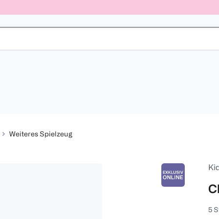
Weiteres Spielzeug
Ki
C
5 S