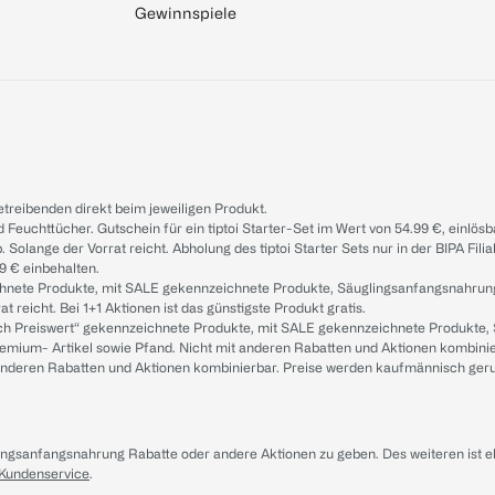
Gewinnspiele
treibenden direkt beim jeweiligen Produkt.
d Feuchttücher. Gutschein für ein tiptoi Starter-Set im Wert von 54.99 €, einlö
. Solange der Vorrat reicht. Abholung des tiptoi Starter Sets nur in der BIPA Fil
9 € einbehalten.
ichnete Produkte, mit SALE gekennzeichnete Produkte, Säuglingsanfangsnahrun
reicht. Bei 1+1 Aktionen ist das günstigste Produkt gratis.
ach Preiswert“ gekennzeichnete Produkte, mit SALE gekennzeichnete Produkte,
remium- Artikel sowie Pfand. Nicht mit anderen Rabatten und Aktionen kombini
t anderen Rabatten und Aktionen kombinierbar. Preise werden kaufmännisch ger
lingsanfangsnahrung Rabatte oder andere Aktionen zu geben. Des weiteren ist 
 Kundenservice
.