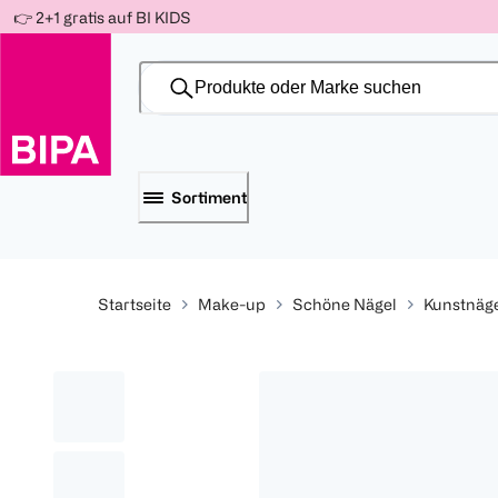
Weiter
👉 2+1 gratis auf BI KIDS
Für
Für
Für
zum
300 Ös
500 Ös
150 Ös
Inhalt
-20%
-10%
-15%
Sortiment
Startseite
Make-up
Schöne Nägel
Kunstnäg