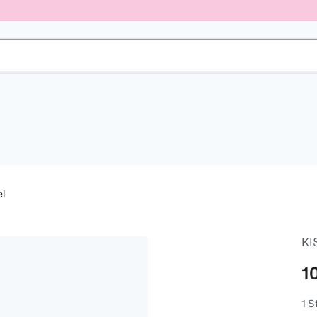
el
KI
10
1 S