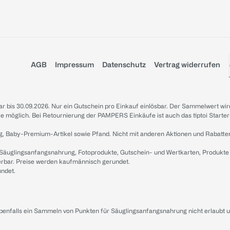
AGB
Impressum
Datenschutz
Vertrag widerrufen
sbar bis 30.09.2026. Nur ein Gutschein pro Einkauf einlösbar. Der Sammelwert wir
iale möglich. Bei Retournierung der PAMPERS Einkäufe ist auch das tiptoi Starter
g, Baby-Premium-Artikel sowie Pfand. Nicht mit anderen Aktionen und Rabatte
 Säuglingsanfangsnahrung, Fotoprodukte, Gutschein- und Wertkarten, Produkte
erbar. Preise werden kaufmännisch gerundet.
undet.
ebenfalls ein Sammeln von Punkten für Säuglingsanfangsnahrung nicht erlaubt 