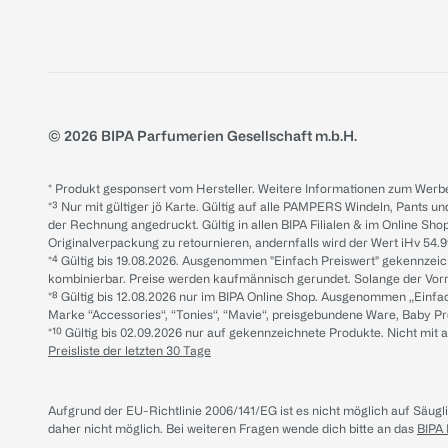
© 2026 BIPA Parfumerien Gesellschaft m.b.H.
* Produkt gesponsert vom Hersteller. Weitere Informationen zum Werbe
*³ Nur mit gültiger jö Karte. Gültig auf alle PAMPERS Windeln, Pants un
der Rechnung angedruckt. Gültig in allen BIPA Filialen & im Online Shop
Originalverpackung zu retournieren, andernfalls wird der Wert iHv 54.9
*⁴ Gültig bis 19.08.2026. Ausgenommen "Einfach Preiswert" gekennze
kombinierbar. Preise werden kaufmännisch gerundet. Solange der Vorrat 
*⁸ Gültig bis 12.08.2026 nur im BIPA Online Shop. Ausgenommen „Einf
Marke “Accessories“, “Tonies“, “Mavie“, preisgebundene Ware, Baby P
*¹⁰ Gültig bis 02.09.2026 nur auf gekennzeichnete Produkte. Nicht mi
Preisliste der letzten 30 Tage
Aufgrund der EU-Richtlinie 2006/141/EG ist es nicht möglich auf Säug
daher nicht möglich.
Bei weiteren Fragen wende dich bitte an das
BIPA