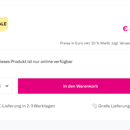
Pr
€ 
Preise in Euro inkl. 20 % MwSt. zzgl. Vers
ieses Produkt ist nur online verfügbar
In den Warenkorb
Lieferung in 2-3 Werktagen
Gratis Lieferun