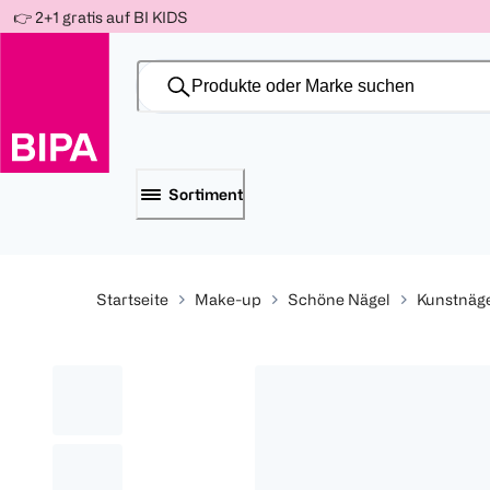
Weiter
👉 2+1 gratis auf BI KIDS
Für
Für
Für
zum
300 Ös
500 Ös
150 Ös
Inhalt
-20%
-10%
-15%
Sortiment
Startseite
Make-up
Schöne Nägel
Kunstnäg