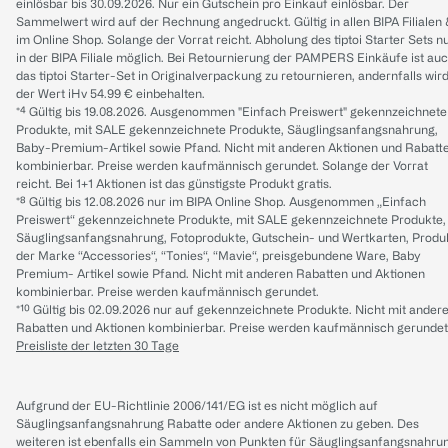
einlösbar bis 30.09.2026. Nur ein Gutschein pro Einkauf einlösbar. Der
Sammelwert wird auf der Rechnung angedruckt. Gültig in allen BIPA Filialen
im Online Shop. Solange der Vorrat reicht. Abholung des tiptoi Starter Sets n
in der BIPA Filiale möglich. Bei Retournierung der PAMPERS Einkäufe ist au
das tiptoi Starter-Set in Originalverpackung zu retournieren, andernfalls wir
der Wert iHv 54.99 € einbehalten.
*⁴ Gültig bis 19.08.2026. Ausgenommen "Einfach Preiswert" gekennzeichnete
Produkte, mit SALE gekennzeichnete Produkte, Säuglingsanfangsnahrung,
Baby-Premium-Artikel sowie Pfand. Nicht mit anderen Aktionen und Rabatt
kombinierbar. Preise werden kaufmännisch gerundet. Solange der Vorrat
reicht. Bei 1+1 Aktionen ist das günstigste Produkt gratis.
*⁸ Gültig bis 12.08.2026 nur im BIPA Online Shop. Ausgenommen „Einfach
Preiswert“ gekennzeichnete Produkte, mit SALE gekennzeichnete Produkte,
Säuglingsanfangsnahrung, Fotoprodukte, Gutschein- und Wertkarten, Produ
der Marke “Accessories“, “Tonies“, “Mavie“, preisgebundene Ware, Baby
Premium- Artikel sowie Pfand. Nicht mit anderen Rabatten und Aktionen
kombinierbar. Preise werden kaufmännisch gerundet.
*¹⁰ Gültig bis 02.09.2026 nur auf gekennzeichnete Produkte. Nicht mit ander
Rabatten und Aktionen kombinierbar. Preise werden kaufmännisch gerundet
Preisliste der letzten 30 Tage
Aufgrund der EU-Richtlinie 2006/141/EG ist es nicht möglich auf
Säuglingsanfangsnahrung Rabatte oder andere Aktionen zu geben. Des
weiteren ist ebenfalls ein Sammeln von Punkten für Säuglingsanfangsnahru