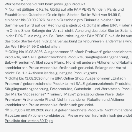
Werbetreibenden direkt beim jeweiligen Produkt.
*³ Nur mit gültiger jö Karte. Gültig auf alle PAMPERS Windeln, Pants und
Feuchttücher. Gutschein für ein tiptoi Starter-Set im Wert von 54.99 €,
einlösbar bis 30.09.2026. Nur ein Gutschein pro Einkauf einlösbar. Der
Sammelwert wird auf der Rechnung angedruckt. Gültig in allen BIPA Filialen
im Online Shop. Solange der Vorrat reicht. Abholung des tiptoi Starter Sets n
in der BIPA Filiale möglich. Bei Retournierung der PAMPERS Einkäufe ist au
das tiptoi Starter-Set in Originalverpackung zu retournieren, andernfalls wir
der Wert iHv 54.99 € einbehalten.
*⁴ Gültig bis 19.08.2026. Ausgenommen "Einfach Preiswert" gekennzeichnete
Produkte, mit SALE gekennzeichnete Produkte, Säuglingsanfangsnahrung,
Baby-Premium-Artikel sowie Pfand. Nicht mit anderen Aktionen und Rabatt
kombinierbar. Preise werden kaufmännisch gerundet. Solange der Vorrat
reicht. Bei 1+1 Aktionen ist das günstigste Produkt gratis.
*⁸ Gültig bis 12.08.2026 nur im BIPA Online Shop. Ausgenommen „Einfach
Preiswert“ gekennzeichnete Produkte, mit SALE gekennzeichnete Produkte,
Säuglingsanfangsnahrung, Fotoprodukte, Gutschein- und Wertkarten, Produ
der Marke “Accessories“, “Tonies“, “Mavie“, preisgebundene Ware, Baby
Premium- Artikel sowie Pfand. Nicht mit anderen Rabatten und Aktionen
kombinierbar. Preise werden kaufmännisch gerundet.
*¹⁰ Gültig bis 02.09.2026 nur auf gekennzeichnete Produkte. Nicht mit ander
Rabatten und Aktionen kombinierbar. Preise werden kaufmännisch gerundet
Preisliste der letzten 30 Tage