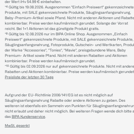
der Wert iHv 54.99 € einbehalten.
*⁴ Gültig bis 19.08.2026. Ausgenommen "Einfach Preiswert" gekennzeichnete
Produkte, mit SALE gekennzeichnete Produkte, Säuglingsanfangsnahrung,
Baby-Premium-Artikel sowie Pfand. Nicht mit anderen Aktionen und Rabatt
kombinierbar. Preise werden kaufmännisch gerundet. Solange der Vorrat
reicht. Bei 1+1 Aktionen ist das günstigste Produkt gratis.
*⁸ Gültig bis 12.08.2026 nur im BIPA Online Shop. Ausgenommen „Einfach
Preiswert“ gekennzeichnete Produkte, mit SALE gekennzeichnete Produkte,
Säuglingsanfangsnahrung, Fotoprodukte, Gutschein- und Wertkarten, Produ
der Marke “Accessories“, “Tonies“, “Mavie“, preisgebundene Ware, Baby
Premium- Artikel sowie Pfand. Nicht mit anderen Rabatten und Aktionen
kombinierbar. Preise werden kaufmännisch gerundet.
*¹⁰ Gültig bis 02.09.2026 nur auf gekennzeichnete Produkte. Nicht mit ander
Rabatten und Aktionen kombinierbar. Preise werden kaufmännisch gerundet
Preisliste der letzten 30 Tage
Aufgrund der EU-Richtlinie 2006/141/EG ist es nicht möglich auf
Säuglingsanfangsnahrung Rabatte oder andere Aktionen zu geben. Des
weiteren ist ebenfalls ein Sammeln von Punkten für Säuglingsanfangsnahru
nicht erlaubt und daher nicht möglich.
Bei weiteren Fragen wende dich bitte 
das
BIPA Kundenservice
.
MwSt. gesenkt