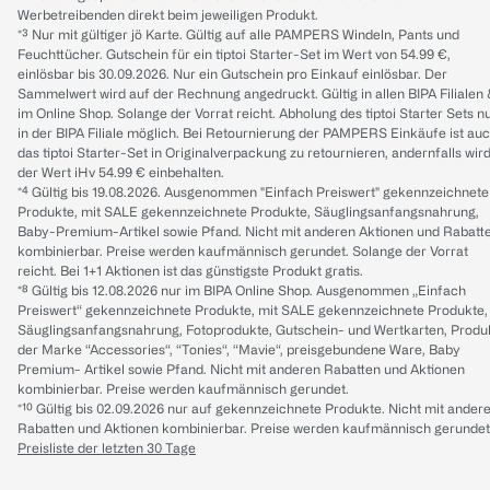
Werbetreibenden direkt beim jeweiligen Produkt.
*³ Nur mit gültiger jö Karte. Gültig auf alle PAMPERS Windeln, Pants und
Feuchttücher. Gutschein für ein tiptoi Starter-Set im Wert von 54.99 €,
einlösbar bis 30.09.2026. Nur ein Gutschein pro Einkauf einlösbar. Der
Sammelwert wird auf der Rechnung angedruckt. Gültig in allen BIPA Filialen
im Online Shop. Solange der Vorrat reicht. Abholung des tiptoi Starter Sets n
in der BIPA Filiale möglich. Bei Retournierung der PAMPERS Einkäufe ist au
das tiptoi Starter-Set in Originalverpackung zu retournieren, andernfalls wir
der Wert iHv 54.99 € einbehalten.
*⁴ Gültig bis 19.08.2026. Ausgenommen "Einfach Preiswert" gekennzeichnete
Produkte, mit SALE gekennzeichnete Produkte, Säuglingsanfangsnahrung,
Baby-Premium-Artikel sowie Pfand. Nicht mit anderen Aktionen und Rabatt
kombinierbar. Preise werden kaufmännisch gerundet. Solange der Vorrat
reicht. Bei 1+1 Aktionen ist das günstigste Produkt gratis.
*⁸ Gültig bis 12.08.2026 nur im BIPA Online Shop. Ausgenommen „Einfach
Preiswert“ gekennzeichnete Produkte, mit SALE gekennzeichnete Produkte,
Säuglingsanfangsnahrung, Fotoprodukte, Gutschein- und Wertkarten, Produ
der Marke “Accessories“, “Tonies“, “Mavie“, preisgebundene Ware, Baby
Premium- Artikel sowie Pfand. Nicht mit anderen Rabatten und Aktionen
kombinierbar. Preise werden kaufmännisch gerundet.
*¹⁰ Gültig bis 02.09.2026 nur auf gekennzeichnete Produkte. Nicht mit ander
Rabatten und Aktionen kombinierbar. Preise werden kaufmännisch gerundet
Preisliste der letzten 30 Tage