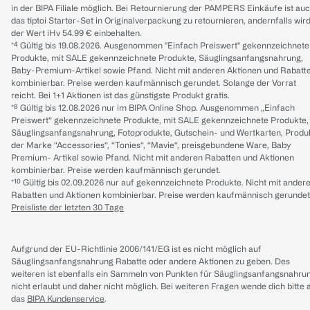
in der BIPA Filiale möglich. Bei Retournierung der PAMPERS Einkäufe ist au
das tiptoi Starter-Set in Originalverpackung zu retournieren, andernfalls wir
der Wert iHv 54.99 € einbehalten.
*⁴ Gültig bis 19.08.2026. Ausgenommen "Einfach Preiswert" gekennzeichnete
Produkte, mit SALE gekennzeichnete Produkte, Säuglingsanfangsnahrung,
Baby-Premium-Artikel sowie Pfand. Nicht mit anderen Aktionen und Rabatt
kombinierbar. Preise werden kaufmännisch gerundet. Solange der Vorrat
reicht. Bei 1+1 Aktionen ist das günstigste Produkt gratis.
*⁸ Gültig bis 12.08.2026 nur im BIPA Online Shop. Ausgenommen „Einfach
Preiswert“ gekennzeichnete Produkte, mit SALE gekennzeichnete Produkte,
Säuglingsanfangsnahrung, Fotoprodukte, Gutschein- und Wertkarten, Produ
der Marke “Accessories“, “Tonies“, “Mavie“, preisgebundene Ware, Baby
Premium- Artikel sowie Pfand. Nicht mit anderen Rabatten und Aktionen
kombinierbar. Preise werden kaufmännisch gerundet.
*¹⁰ Gültig bis 02.09.2026 nur auf gekennzeichnete Produkte. Nicht mit ander
Rabatten und Aktionen kombinierbar. Preise werden kaufmännisch gerundet
Preisliste der letzten 30 Tage
Aufgrund der EU-Richtlinie 2006/141/EG ist es nicht möglich auf
Säuglingsanfangsnahrung Rabatte oder andere Aktionen zu geben. Des
weiteren ist ebenfalls ein Sammeln von Punkten für Säuglingsanfangsnahru
nicht erlaubt und daher nicht möglich.
Bei weiteren Fragen wende dich bitte 
das
BIPA Kundenservice
.