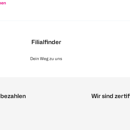
nen
Filialfinder
Dein Weg zu uns
 bezahlen
Wir sind zertif