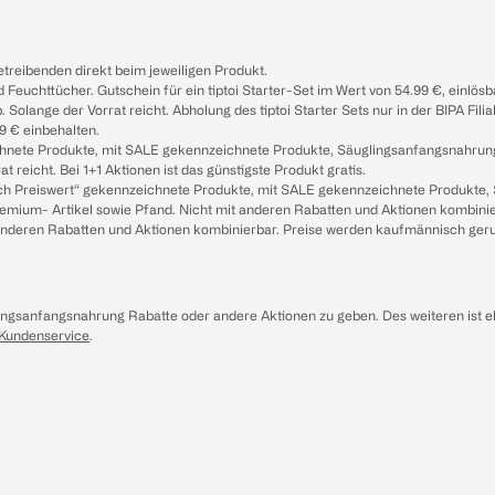
treibenden direkt beim jeweiligen Produkt.
d Feuchttücher. Gutschein für ein tiptoi Starter-Set im Wert von 54.99 €, einlö
. Solange der Vorrat reicht. Abholung des tiptoi Starter Sets nur in der BIPA Fil
9 € einbehalten.
ichnete Produkte, mit SALE gekennzeichnete Produkte, Säuglingsanfangsnahrun
reicht. Bei 1+1 Aktionen ist das günstigste Produkt gratis.
ach Preiswert“ gekennzeichnete Produkte, mit SALE gekennzeichnete Produkte,
remium- Artikel sowie Pfand. Nicht mit anderen Rabatten und Aktionen kombini
t anderen Rabatten und Aktionen kombinierbar. Preise werden kaufmännisch ger
lingsanfangsnahrung Rabatte oder andere Aktionen zu geben. Des weiteren ist 
 Kundenservice
.