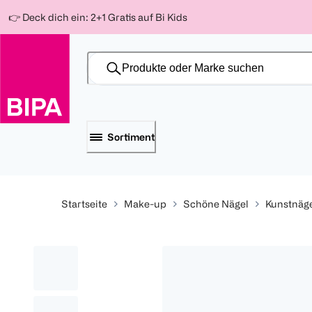
Weiter
Für
Für
Für
👉 Deck dich ein: 2+1 Gratis auf Bi Kids
zum
300 Ös
500 Ös
150 Ös
Inhalt
-20%
-10%
-15%
Sortiment
Startseite
Make-up
Schöne Nägel
Kunstnäg