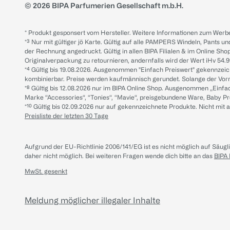
© 2026 BIPA Parfumerien Gesellschaft m.b.H.
* Produkt gesponsert vom Hersteller. Weitere Informationen zum Werbe
*³ Nur mit gültiger jö Karte. Gültig auf alle PAMPERS Windeln, Pants un
der Rechnung angedruckt. Gültig in allen BIPA Filialen & im Online Shop
Originalverpackung zu retournieren, andernfalls wird der Wert iHv 54.9
*⁴ Gültig bis 19.08.2026. Ausgenommen "Einfach Preiswert" gekennze
kombinierbar. Preise werden kaufmännisch gerundet. Solange der Vorrat 
*⁸ Gültig bis 12.08.2026 nur im BIPA Online Shop. Ausgenommen „Einf
Marke “Accessories“, “Tonies“, “Mavie“, preisgebundene Ware, Baby P
*¹⁰ Gültig bis 02.09.2026 nur auf gekennzeichnete Produkte. Nicht mi
Preisliste der letzten 30 Tage
Aufgrund der EU-Richtlinie 2006/141/EG ist es nicht möglich auf Säug
daher nicht möglich.
Bei weiteren Fragen wende dich bitte an das
BIPA
MwSt. gesenkt
Meldung möglicher illegaler Inhalte