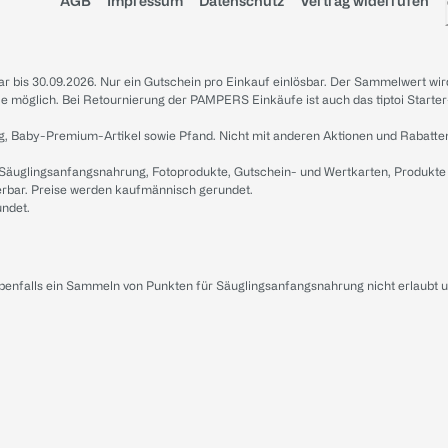
AGB
Impressum
Datenschutz
Vertrag widerrufen
sbar bis 30.09.2026. Nur ein Gutschein pro Einkauf einlösbar. Der Sammelwert wir
iale möglich. Bei Retournierung der PAMPERS Einkäufe ist auch das tiptoi Starter
g, Baby-Premium-Artikel sowie Pfand. Nicht mit anderen Aktionen und Rabatte
 Säuglingsanfangsnahrung, Fotoprodukte, Gutschein- und Wertkarten, Produkte
erbar. Preise werden kaufmännisch gerundet.
undet.
ebenfalls ein Sammeln von Punkten für Säuglingsanfangsnahrung nicht erlaubt 