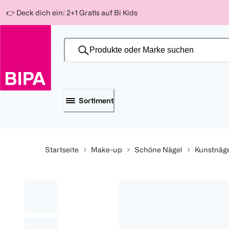
Weiter
Für
Für
Für
👉 Deck dich ein: 2+1 Gratis auf Bi Kids
zum
300 Ös
500 Ös
150 Ös
Inhalt
-20%
-10%
-15%
Sortiment
Startseite
Make-up
Schöne Nägel
Kunstnäg