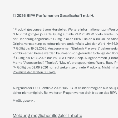
© 2026 BIPA Parfumerien Gesellschaft m.b.H.
* Produkt gesponsert vom Hersteller. Weitere Informationen zum Werbe
*³ Nur mit gültiger jö Karte. Gültig auf alle PAMPERS Windeln, Pants un
der Rechnung angedruckt. Gültig in allen BIPA Filialen & im Online Shop
Originalverpackung zu retournieren, andernfalls wird der Wert iHv 54.9
*⁴ Gültig bis 19.08.2026. Ausgenommen "Einfach Preiswert" gekennze
kombinierbar. Preise werden kaufmännisch gerundet. Solange der Vorrat 
*⁸ Gültig bis 12.08.2026 nur im BIPA Online Shop. Ausgenommen „Einf
Marke “Accessories“, “Tonies“, “Mavie“, preisgebundene Ware, Baby P
*¹⁰ Gültig bis 02.09.2026 nur auf gekennzeichnete Produkte. Nicht mi
Preisliste der letzten 30 Tage
Aufgrund der EU-Richtlinie 2006/141/EG ist es nicht möglich auf Säug
daher nicht möglich.
Bei weiteren Fragen wende dich bitte an das
BIPA
MwSt. gesenkt
Meldung möglicher illegaler Inhalte