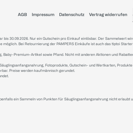
AGB
Impressum
Datenschutz
Vertrag widerrufen
sbar bis 30.09.2026. Nur ein Gutschein pro Einkauf einlösbar. Der Sammelwert wir
iale möglich. Bei Retournierung der PAMPERS Einkäufe ist auch das tiptoi Starter
g, Baby-Premium-Artikel sowie Pfand. Nicht mit anderen Aktionen und Rabatte
 Säuglingsanfangsnahrung, Fotoprodukte, Gutschein- und Wertkarten, Produkte
erbar. Preise werden kaufmännisch gerundet.
undet.
ebenfalls ein Sammeln von Punkten für Säuglingsanfangsnahrung nicht erlaubt 