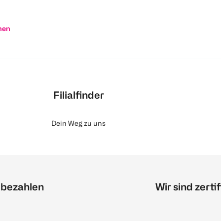
nen
Filialfinder
Dein Weg zu uns
 bezahlen
Wir sind zertif