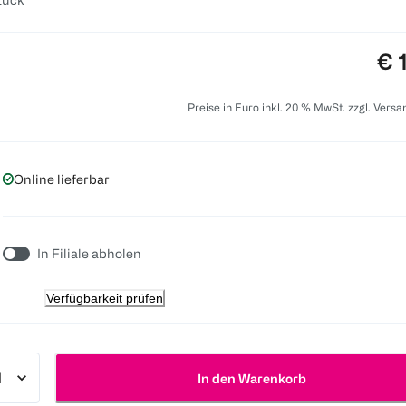
Pre
€ 
Preise in Euro inkl. 20 % MwSt. zzgl. Vers
Online lieferbar
In Filiale abholen
Verfügbarkeit prüfen
In den Warenkorb