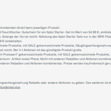
treibenden direkt beim jeweiligen Produkt.
d Feuchttücher. Gutschein für ein tiptoi Starter-Set im Wert von 54.99 €, einlö
. Solange der Vorrat reicht. Abholung des tiptoi Starter Sets nur in der BIPA Fil
9 € einbehalten.
ichnete Produkte, mit SALE gekennzeichnete Produkte, Säuglingsanfangsnahrun
reicht. Bei 1+1 Aktionen ist das günstigste Produkt gratis.
ach Preiswert“ gekennzeichnete Produkte, mit SALE gekennzeichnete Produkte,
remium- Artikel sowie Pfand. Nicht mit anderen Rabatten und Aktionen kombini
t anderen Rabatten und Aktionen kombinierbar. Preise werden kaufmännisch ger
lingsanfangsnahrung Rabatte oder andere Aktionen zu geben. Des weiteren ist 
 Kundenservice
.