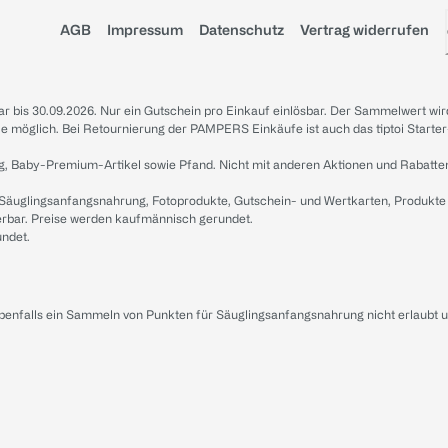
AGB
Impressum
Datenschutz
Vertrag widerrufen
sbar bis 30.09.2026. Nur ein Gutschein pro Einkauf einlösbar. Der Sammelwert wir
iale möglich. Bei Retournierung der PAMPERS Einkäufe ist auch das tiptoi Starter
g, Baby-Premium-Artikel sowie Pfand. Nicht mit anderen Aktionen und Rabatte
 Säuglingsanfangsnahrung, Fotoprodukte, Gutschein- und Wertkarten, Produkte
erbar. Preise werden kaufmännisch gerundet.
undet.
ebenfalls ein Sammeln von Punkten für Säuglingsanfangsnahrung nicht erlaubt 