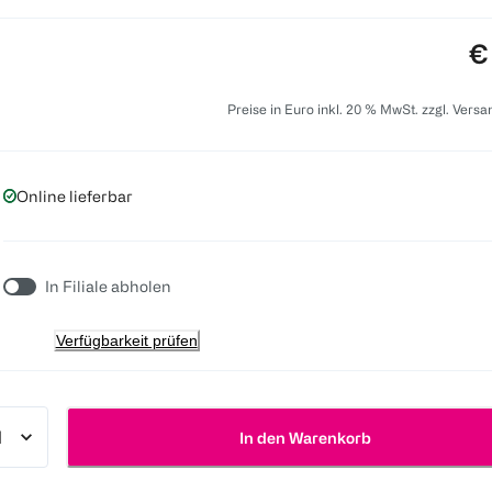
Pr
€
Preise in Euro inkl. 20 % MwSt. zzgl. Vers
Online lieferbar
In Filiale abholen
Verfügbarkeit prüfen
In den Warenkorb