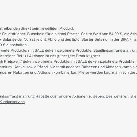
treibenden direkt beim jeweiligen Produkt.
d Feuchttücher. Gutschein für ein tiptoi Starter-Set im Wert von 54.99 €, einlö
. Solange der Vorrat reicht. Abholung des tiptoi Starter Sets nur in der BIPA Fil
9 € einbehalten.
ichnete Produkte, mit SALE gekennzeichnete Produkte, Säuglingsanfangsnahrun
reicht. Bei 1+1 Aktionen ist das günstigste Produkt gratis.
ach Preiswert“ gekennzeichnete Produkte, mit SALE gekennzeichnete Produkte,
remium- Artikel sowie Pfand. Nicht mit anderen Rabatten und Aktionen kombini
t anderen Rabatten und Aktionen kombinierbar. Preise werden kaufmännisch ger
lingsanfangsnahrung Rabatte oder andere Aktionen zu geben. Des weiteren ist 
 Kundenservice
.