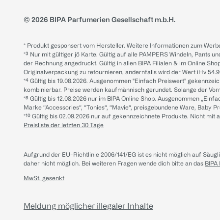
© 2026 BIPA Parfumerien Gesellschaft m.b.H.
* Produkt gesponsert vom Hersteller. Weitere Informationen zum Werbe
*³ Nur mit gültiger jö Karte. Gültig auf alle PAMPERS Windeln, Pants un
der Rechnung angedruckt. Gültig in allen BIPA Filialen & im Online Shop
Originalverpackung zu retournieren, andernfalls wird der Wert iHv 54.9
*⁴ Gültig bis 19.08.2026. Ausgenommen "Einfach Preiswert" gekennze
kombinierbar. Preise werden kaufmännisch gerundet. Solange der Vorrat 
*⁸ Gültig bis 12.08.2026 nur im BIPA Online Shop. Ausgenommen „Einf
Marke “Accessories“, “Tonies“, “Mavie“, preisgebundene Ware, Baby P
*¹⁰ Gültig bis 02.09.2026 nur auf gekennzeichnete Produkte. Nicht mi
Preisliste der letzten 30 Tage
Aufgrund der EU-Richtlinie 2006/141/EG ist es nicht möglich auf Säug
daher nicht möglich.
Bei weiteren Fragen wende dich bitte an das
BIPA
MwSt. gesenkt
Meldung möglicher illegaler Inhalte