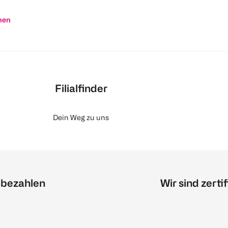
nen
Filialfinder
Dein Weg zu uns
 bezahlen
Wir sind zertif