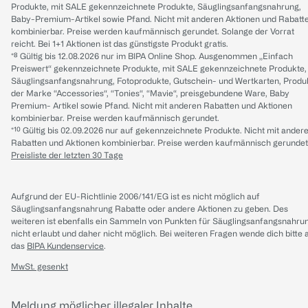
Produkte, mit SALE gekennzeichnete Produkte, Säuglingsanfangsnahrung,
Baby-Premium-Artikel sowie Pfand. Nicht mit anderen Aktionen und Rabatt
kombinierbar. Preise werden kaufmännisch gerundet. Solange der Vorrat
reicht. Bei 1+1 Aktionen ist das günstigste Produkt gratis.
*⁸ Gültig bis 12.08.2026 nur im BIPA Online Shop. Ausgenommen „Einfach
Preiswert“ gekennzeichnete Produkte, mit SALE gekennzeichnete Produkte,
Säuglingsanfangsnahrung, Fotoprodukte, Gutschein- und Wertkarten, Produ
der Marke “Accessories“, “Tonies“, “Mavie“, preisgebundene Ware, Baby
Premium- Artikel sowie Pfand. Nicht mit anderen Rabatten und Aktionen
kombinierbar. Preise werden kaufmännisch gerundet.
*¹⁰ Gültig bis 02.09.2026 nur auf gekennzeichnete Produkte. Nicht mit ander
Rabatten und Aktionen kombinierbar. Preise werden kaufmännisch gerundet
Preisliste der letzten 30 Tage
Aufgrund der EU-Richtlinie 2006/141/EG ist es nicht möglich auf
Säuglingsanfangsnahrung Rabatte oder andere Aktionen zu geben. Des
weiteren ist ebenfalls ein Sammeln von Punkten für Säuglingsanfangsnahru
nicht erlaubt und daher nicht möglich.
Bei weiteren Fragen wende dich bitte 
das
BIPA Kundenservice
.
MwSt. gesenkt
Meldung möglicher illegaler Inhalte