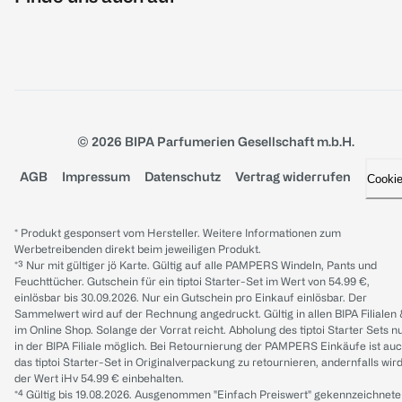
© 2026 BIPA Parfumerien Gesellschaft m.b.H.
AGB
Impressum
Datenschutz
Vertrag widerrufen
Cooki
* Produkt gesponsert vom Hersteller. Weitere Informationen zum
Werbetreibenden direkt beim jeweiligen Produkt.
*³ Nur mit gültiger jö Karte. Gültig auf alle PAMPERS Windeln, Pants und
Feuchttücher. Gutschein für ein tiptoi Starter-Set im Wert von 54.99 €,
einlösbar bis 30.09.2026. Nur ein Gutschein pro Einkauf einlösbar. Der
Sammelwert wird auf der Rechnung angedruckt. Gültig in allen BIPA Filialen
im Online Shop. Solange der Vorrat reicht. Abholung des tiptoi Starter Sets n
in der BIPA Filiale möglich. Bei Retournierung der PAMPERS Einkäufe ist au
das tiptoi Starter-Set in Originalverpackung zu retournieren, andernfalls wir
der Wert iHv 54.99 € einbehalten.
*⁴ Gültig bis 19.08.2026. Ausgenommen "Einfach Preiswert" gekennzeichnete