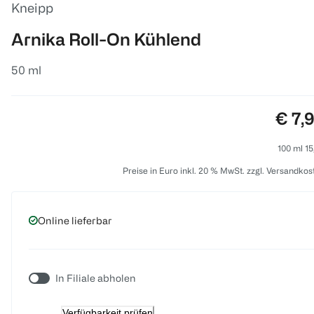
Kneipp
Arnika Roll-On Kühlend
50 ml
Preis
€ 7,
100 ml 15
Preise in Euro inkl. 20 % MwSt. zzgl. Versandkos
Online lieferbar
In Filiale abholen
Verfügbarkeit prüfen