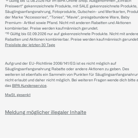
*⁸ Gültig bis 12.08.2026 nur im BIPA Online Shop. Ausgenommen „Einfach
Preiswert“ gekennzeichnete Produkte, mit SALE gekennzeichnete Produkte,
Säuglingsanfangsnahrung, Fotoprodukte, Gutschein- und Wertkarten, Produ
der Marke “Accessories“, “Tonies“, “Mavie“, preisgebundene Ware, Baby
Premium- Artikel sowie Pfand. Nicht mit anderen Rabatten und Aktionen
kombinierbar. Preise werden kaufmännisch gerundet.
*¹⁰ Gültig bis 02.09.2026 nur auf gekennzeichnete Produkte. Nicht mit ander
Rabatten und Aktionen kombinierbar. Preise werden kaufmännisch gerundet
Preisliste der letzten 30 Tage
Aufgrund der EU-Richtlinie 2006/141/EG ist es nicht möglich auf
Säuglingsanfangsnahrung Rabatte oder andere Aktionen zu geben. Des
weiteren ist ebenfalls ein Sammeln von Punkten für Säuglingsanfangsnahru
nicht erlaubt und daher nicht möglich.
Bei weiteren Fragen wende dich bitte 
das
BIPA Kundenservice
.
MwSt. gesenkt
Meldung möglicher illegaler Inhalte