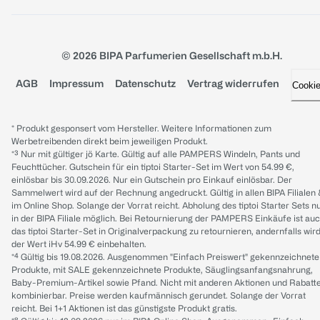
© 2026 BIPA Parfumerien Gesellschaft m.b.H.
AGB
Impressum
Datenschutz
Vertrag widerrufen
Cooki
* Produkt gesponsert vom Hersteller. Weitere Informationen zum
Werbetreibenden direkt beim jeweiligen Produkt.
*³ Nur mit gültiger jö Karte. Gültig auf alle PAMPERS Windeln, Pants und
Feuchttücher. Gutschein für ein tiptoi Starter-Set im Wert von 54.99 €,
einlösbar bis 30.09.2026. Nur ein Gutschein pro Einkauf einlösbar. Der
Sammelwert wird auf der Rechnung angedruckt. Gültig in allen BIPA Filialen
im Online Shop. Solange der Vorrat reicht. Abholung des tiptoi Starter Sets n
in der BIPA Filiale möglich. Bei Retournierung der PAMPERS Einkäufe ist au
das tiptoi Starter-Set in Originalverpackung zu retournieren, andernfalls wir
der Wert iHv 54.99 € einbehalten.
*⁴ Gültig bis 19.08.2026. Ausgenommen "Einfach Preiswert" gekennzeichnete
Produkte, mit SALE gekennzeichnete Produkte, Säuglingsanfangsnahrung,
Baby-Premium-Artikel sowie Pfand. Nicht mit anderen Aktionen und Rabatt
kombinierbar. Preise werden kaufmännisch gerundet. Solange der Vorrat
reicht. Bei 1+1 Aktionen ist das günstigste Produkt gratis.