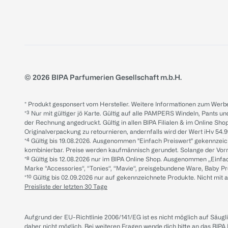
© 2026 BIPA Parfumerien Gesellschaft m.b.H.
* Produkt gesponsert vom Hersteller. Weitere Informationen zum Werbe
*³ Nur mit gültiger jö Karte. Gültig auf alle PAMPERS Windeln, Pants un
der Rechnung angedruckt. Gültig in allen BIPA Filialen & im Online Shop
Originalverpackung zu retournieren, andernfalls wird der Wert iHv 54.9
*⁴ Gültig bis 19.08.2026. Ausgenommen "Einfach Preiswert" gekennze
kombinierbar. Preise werden kaufmännisch gerundet. Solange der Vorrat 
*⁸ Gültig bis 12.08.2026 nur im BIPA Online Shop. Ausgenommen „Einf
Marke “Accessories“, “Tonies“, “Mavie“, preisgebundene Ware, Baby P
*¹⁰ Gültig bis 02.09.2026 nur auf gekennzeichnete Produkte. Nicht mi
Preisliste der letzten 30 Tage
Aufgrund der EU-Richtlinie 2006/141/EG ist es nicht möglich auf Säug
daher nicht möglich.
Bei weiteren Fragen wende dich bitte an das
BIPA