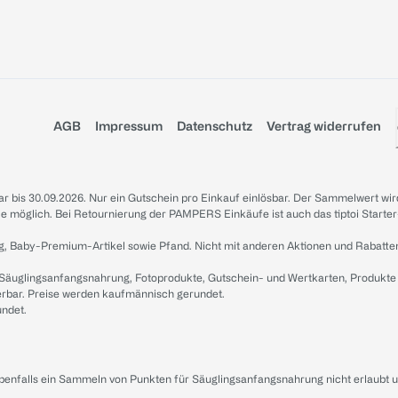
AGB
Impressum
Datenschutz
Vertrag widerrufen
sbar bis 30.09.2026. Nur ein Gutschein pro Einkauf einlösbar. Der Sammelwert wir
iale möglich. Bei Retournierung der PAMPERS Einkäufe ist auch das tiptoi Starter
g, Baby-Premium-Artikel sowie Pfand. Nicht mit anderen Aktionen und Rabatte
 Säuglingsanfangsnahrung, Fotoprodukte, Gutschein- und Wertkarten, Produkte
erbar. Preise werden kaufmännisch gerundet.
undet.
ebenfalls ein Sammeln von Punkten für Säuglingsanfangsnahrung nicht erlaubt 