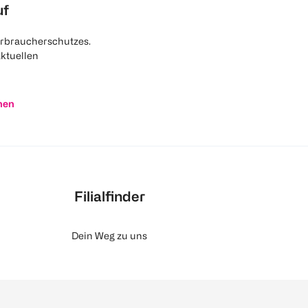
uf
rbraucherschutzes.
aktuellen
nen
Filialfinder
Dein Weg zu uns