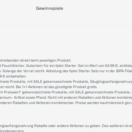
Gewinnspiele
treibenden direkt beim jeweiligen Produkt.
d Feuchttücher. Gutschein für ein tiptoi Starter-Set im Wert von 54.99 €, einlö
. Solange der Vorrat reicht. Abholung des tiptoi Starter Sets nur in der BIPA Fil
9 € einbehalten.
ichnete Produkte, mit SALE gekennzeichnete Produkte, Säuglingsanfangsnahrun
reicht. Bei 1+1 Aktionen ist das günstigste Produkt gratis.
ach Preiswert“ gekennzeichnete Produkte, mit SALE gekennzeichnete Produkte,
remium- Artikel sowie Pfand. Nicht mit anderen Rabatten und Aktionen kombini
t anderen Rabatten und Aktionen kombinierbar. Preise werden kaufmännisch ger
lingsanfangsnahrung Rabatte oder andere Aktionen zu geben. Des weiteren ist 
 Kundenservice
.