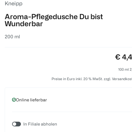
Kneipp
Aroma-Pflegedusche Du bist
Wunderbar
200 ml
Preis
€ 4,
100 ml 2
Preise in Euro inkl. 20 % MwSt. zzgl. Versandkos
Online lieferbar
In Filiale abholen