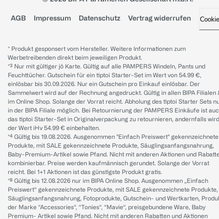
AGB
Impressum
Datenschutz
Vertrag widerrufen
Cooki
* Produkt gesponsert vom Hersteller. Weitere Informationen zum
Werbetreibenden direkt beim jeweiligen Produkt.
*³ Nur mit gültiger jö Karte. Gültig auf alle PAMPERS Windeln, Pants und
Feuchttücher. Gutschein für ein tiptoi Starter-Set im Wert von 54.99 €,
einlösbar bis 30.09.2026. Nur ein Gutschein pro Einkauf einlösbar. Der
Sammelwert wird auf der Rechnung angedruckt. Gültig in allen BIPA Filialen
im Online Shop. Solange der Vorrat reicht. Abholung des tiptoi Starter Sets n
in der BIPA Filiale möglich. Bei Retournierung der PAMPERS Einkäufe ist au
das tiptoi Starter-Set in Originalverpackung zu retournieren, andernfalls wir
der Wert iHv 54.99 € einbehalten.
*⁴ Gültig bis 19.08.2026. Ausgenommen "Einfach Preiswert" gekennzeichnete
Produkte, mit SALE gekennzeichnete Produkte, Säuglingsanfangsnahrung,
Baby-Premium-Artikel sowie Pfand. Nicht mit anderen Aktionen und Rabatt
kombinierbar. Preise werden kaufmännisch gerundet. Solange der Vorrat
reicht. Bei 1+1 Aktionen ist das günstigste Produkt gratis.
*⁸ Gültig bis 12.08.2026 nur im BIPA Online Shop. Ausgenommen „Einfach
Preiswert“ gekennzeichnete Produkte, mit SALE gekennzeichnete Produkte,
Säuglingsanfangsnahrung, Fotoprodukte, Gutschein- und Wertkarten, Produ
der Marke “Accessories“, “Tonies“, “Mavie“, preisgebundene Ware, Baby
Premium- Artikel sowie Pfand. Nicht mit anderen Rabatten und Aktionen