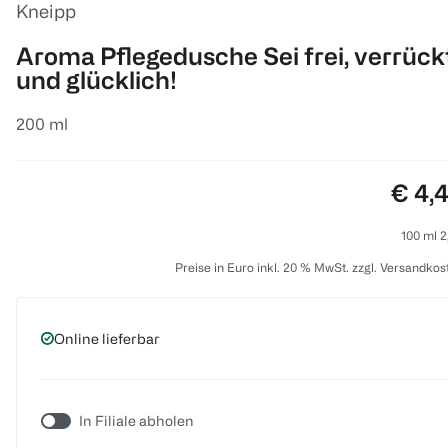
Kneipp
Aroma Pflegedusche Sei frei, verrück
und glücklich!
200 ml
Preis
€ 4,
100 ml 2
Preise in Euro inkl. 20 % MwSt. zzgl. Versandkos
Online lieferbar
In Filiale abholen