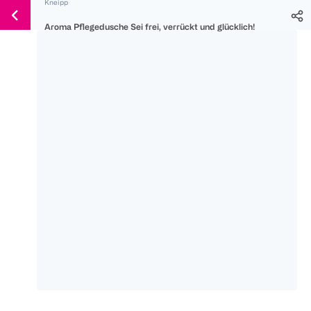
Kneipp
Weiter
Für
Für
Für
zum
Aroma Pflegedusche Sei frei, verrückt und glücklich!
300 Ös
500 Ös
150 Ös
Inhalt
-20%
-10%
-15%