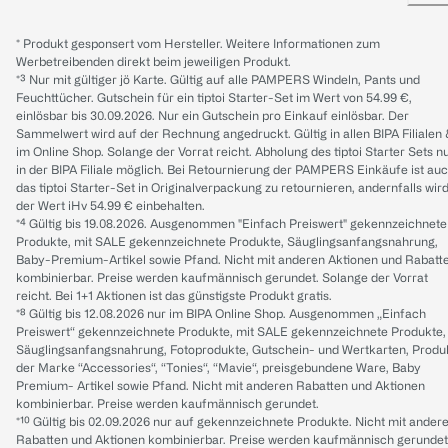
* Produkt gesponsert vom Hersteller. Weitere Informationen zum
Werbetreibenden direkt beim jeweiligen Produkt.
*³ Nur mit gültiger jö Karte. Gültig auf alle PAMPERS Windeln, Pants und
Feuchttücher. Gutschein für ein tiptoi Starter-Set im Wert von 54.99 €,
einlösbar bis 30.09.2026. Nur ein Gutschein pro Einkauf einlösbar. Der
Sammelwert wird auf der Rechnung angedruckt. Gültig in allen BIPA Filialen
im Online Shop. Solange der Vorrat reicht. Abholung des tiptoi Starter Sets n
in der BIPA Filiale möglich. Bei Retournierung der PAMPERS Einkäufe ist au
das tiptoi Starter-Set in Originalverpackung zu retournieren, andernfalls wir
der Wert iHv 54.99 € einbehalten.
*⁴ Gültig bis 19.08.2026. Ausgenommen "Einfach Preiswert" gekennzeichnete
Produkte, mit SALE gekennzeichnete Produkte, Säuglingsanfangsnahrung,
Baby-Premium-Artikel sowie Pfand. Nicht mit anderen Aktionen und Rabatt
kombinierbar. Preise werden kaufmännisch gerundet. Solange der Vorrat
reicht. Bei 1+1 Aktionen ist das günstigste Produkt gratis.
*⁸ Gültig bis 12.08.2026 nur im BIPA Online Shop. Ausgenommen „Einfach
Preiswert“ gekennzeichnete Produkte, mit SALE gekennzeichnete Produkte,
Säuglingsanfangsnahrung, Fotoprodukte, Gutschein- und Wertkarten, Produ
der Marke “Accessories“, “Tonies“, “Mavie“, preisgebundene Ware, Baby
Premium- Artikel sowie Pfand. Nicht mit anderen Rabatten und Aktionen
kombinierbar. Preise werden kaufmännisch gerundet.
*¹⁰ Gültig bis 02.09.2026 nur auf gekennzeichnete Produkte. Nicht mit ander
Rabatten und Aktionen kombinierbar. Preise werden kaufmännisch gerundet