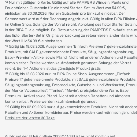
*³ Nur mit gültiger jö Karte. Gültig auf alle PAMPERS Windeln, Pants und
Feuchttücher. Gutschein für ein tiptoi Starter-Set im Wert von 54.99 €,
einlösbar bis 30.09.2026. Nur ein Gutschein pro Einkauf einlösbar. Der
Sammelwert wird auf der Rechnung angedruckt. Gültig in allen BIPA Filialen
im Online Shop. Solange der Vorrat reicht. Abholung des tiptoi Starter Sets n
in der BIPA Filiale möglich. Bei Retournierung der PAMPERS Einkäufe ist au
das tiptoi Starter-Set in Originalverpackung zu retournieren, andernfalls wir
der Wert iHv 54.99 € einbehalten.
*⁴ Gültig bis 19.08.2026. Ausgenommen "Einfach Preiswert" gekennzeichnete
Produkte, mit SALE gekennzeichnete Produkte, Säuglingsanfangsnahrung,
Baby-Premium-Artikel sowie Pfand. Nicht mit anderen Aktionen und Rabatt
kombinierbar. Preise werden kaufmännisch gerundet. Solange der Vorrat
reicht. Bei 1+1 Aktionen ist das günstigste Produkt gratis.
*⁸ Gültig bis 12.08.2026 nur im BIPA Online Shop. Ausgenommen „Einfach
Preiswert“ gekennzeichnete Produkte, mit SALE gekennzeichnete Produkte,
Säuglingsanfangsnahrung, Fotoprodukte, Gutschein- und Wertkarten, Produ
der Marke “Accessories“, “Tonies“, “Mavie“, preisgebundene Ware, Baby
Premium- Artikel sowie Pfand. Nicht mit anderen Rabatten und Aktionen
kombinierbar. Preise werden kaufmännisch gerundet.
*¹⁰ Gültig bis 02.09.2026 nur auf gekennzeichnete Produkte. Nicht mit ander
Rabatten und Aktionen kombinierbar. Preise werden kaufmännisch gerundet
Preisliste der letzten 30 Tage
Aufgrund der EU-Richtlinie 2006/141/EG ist es nicht möglich auf