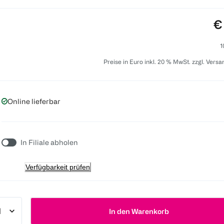
Pr
€
1
Preise in Euro inkl. 20 % MwSt. zzgl. Vers
Online lieferbar
In Filiale abholen
Verfügbarkeit prüfen
In den Warenkorb