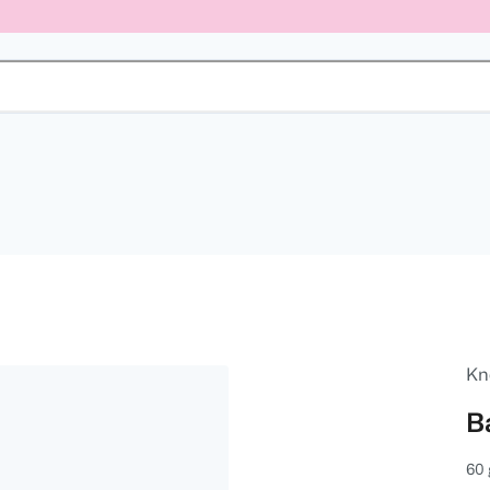
Kn
B
60 