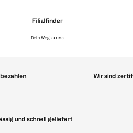
Filialfinder
Dein Weg zu uns
 bezahlen
Wir sind zertif
ässig und schnell geliefert