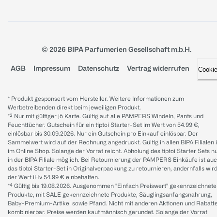
© 2026 BIPA Parfumerien Gesellschaft m.b.H.
AGB
Impressum
Datenschutz
Vertrag widerrufen
Cooki
* Produkt gesponsert vom Hersteller. Weitere Informationen zum
Werbetreibenden direkt beim jeweiligen Produkt.
*³ Nur mit gültiger jö Karte. Gültig auf alle PAMPERS Windeln, Pants und
Feuchttücher. Gutschein für ein tiptoi Starter-Set im Wert von 54.99 €,
einlösbar bis 30.09.2026. Nur ein Gutschein pro Einkauf einlösbar. Der
Sammelwert wird auf der Rechnung angedruckt. Gültig in allen BIPA Filialen
im Online Shop. Solange der Vorrat reicht. Abholung des tiptoi Starter Sets n
in der BIPA Filiale möglich. Bei Retournierung der PAMPERS Einkäufe ist au
das tiptoi Starter-Set in Originalverpackung zu retournieren, andernfalls wir
der Wert iHv 54.99 € einbehalten.
*⁴ Gültig bis 19.08.2026. Ausgenommen "Einfach Preiswert" gekennzeichnete
Produkte, mit SALE gekennzeichnete Produkte, Säuglingsanfangsnahrung,
Baby-Premium-Artikel sowie Pfand. Nicht mit anderen Aktionen und Rabatt
kombinierbar. Preise werden kaufmännisch gerundet. Solange der Vorrat