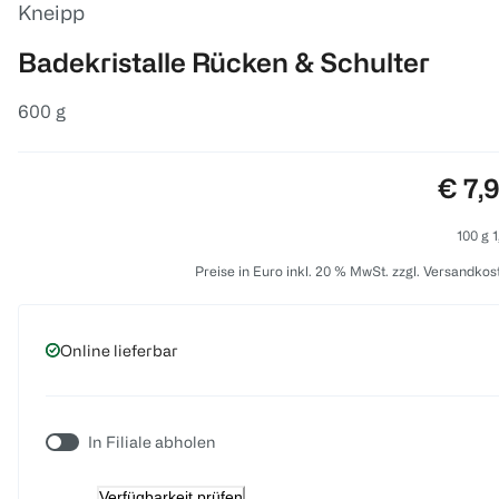
Kneipp
Badekristalle Rücken & Schulter
600 g
Preis
€ 7,
100 g 1
Preise in Euro inkl. 20 % MwSt. zzgl. Versandkos
Online lieferbar
In Filiale abholen
Verfügbarkeit prüfen