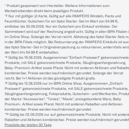
* Produkt gesponsert vom Hersteller. Weitere Informationen zum
Werbetreibenden direkt beim jeweiligen Produkt.
*³ Nur mit gültiger jö Karte. Gültig auf alle PAMPERS Windeln, Pants und
Feuchttücher. Gutschein für ein tiptoi Starter-Set im Wert von 54.99 €,
einlösbar bis 30.09.2026. Nur ein Gutschein pro Einkauf einlösbar. Der
Sammelwert wird auf der Rechnung angedruckt. Gültig in allen BIPA Filialen
im Online Shop. Solange der Vorrat reicht. Abholung des tiptoi Starter Sets n
in der BIPA Filiale möglich. Bei Retournierung der PAMPERS Einkäufe ist au
das tiptoi Starter-Set in Originalverpackung zu retournieren, andernfalls wir
der Wert iHv 54.99 € einbehalten.
*⁴ Gültig bis 19.08.2026. Ausgenommen "Einfach Preiswert" gekennzeichnete
Produkte, mit SALE gekennzeichnete Produkte, Säuglingsanfangsnahrung,
Baby-Premium-Artikel sowie Pfand. Nicht mit anderen Aktionen und Rabatt
kombinierbar. Preise werden kaufmännisch gerundet. Solange der Vorrat
reicht. Bei 1+1 Aktionen ist das günstigste Produkt gratis.
*⁸ Gültig bis 12.08.2026 nur im BIPA Online Shop. Ausgenommen „Einfach
Preiswert“ gekennzeichnete Produkte, mit SALE gekennzeichnete Produkte,
Säuglingsanfangsnahrung, Fotoprodukte, Gutschein- und Wertkarten, Produ
der Marke “Accessories“, “Tonies“, “Mavie“, preisgebundene Ware, Baby
Premium- Artikel sowie Pfand. Nicht mit anderen Rabatten und Aktionen
kombinierbar. Preise werden kaufmännisch gerundet.
*¹⁰ Gültig bis 02.09.2026 nur auf gekennzeichnete Produkte. Nicht mit ander
Rabatten und Aktionen kombinierbar. Preise werden kaufmännisch gerundet
Preisliste der letzten 30 Tage