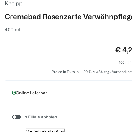
Kneipp
Cremebad Rosenzarte Verwöhnpfleg
400 ml
Preis
€ 4,
100 ml 1
Preise in Euro inkl. 20 % MwSt. zzgl. Versandkos
Online lieferbar
In Filiale abholen
Verfügbarkeit prüfen