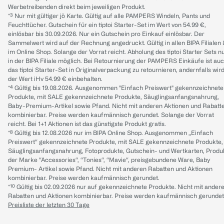
Werbetreibenden direkt beim jeweiligen Produkt.
*³ Nur mit gültiger jö Karte. Gültig auf alle PAMPERS Windeln, Pants und
Feuchttücher. Gutschein für ein tiptoi Starter-Set im Wert von 54.99 €,
einlösbar bis 30.09.2026. Nur ein Gutschein pro Einkauf einlösbar. Der
Sammelwert wird auf der Rechnung angedruckt. Gültig in allen BIPA Filialen
im Online Shop. Solange der Vorrat reicht. Abholung des tiptoi Starter Sets n
in der BIPA Filiale möglich. Bei Retournierung der PAMPERS Einkäufe ist au
das tiptoi Starter-Set in Originalverpackung zu retournieren, andernfalls wir
der Wert iHv 54.99 € einbehalten.
*⁴ Gültig bis 19.08.2026. Ausgenommen "Einfach Preiswert" gekennzeichnete
Produkte, mit SALE gekennzeichnete Produkte, Säuglingsanfangsnahrung,
Baby-Premium-Artikel sowie Pfand. Nicht mit anderen Aktionen und Rabatt
kombinierbar. Preise werden kaufmännisch gerundet. Solange der Vorrat
reicht. Bei 1+1 Aktionen ist das günstigste Produkt gratis.
*⁸ Gültig bis 12.08.2026 nur im BIPA Online Shop. Ausgenommen „Einfach
Preiswert“ gekennzeichnete Produkte, mit SALE gekennzeichnete Produkte,
Säuglingsanfangsnahrung, Fotoprodukte, Gutschein- und Wertkarten, Produ
der Marke “Accessories“, “Tonies“, “Mavie“, preisgebundene Ware, Baby
Premium- Artikel sowie Pfand. Nicht mit anderen Rabatten und Aktionen
kombinierbar. Preise werden kaufmännisch gerundet.
*¹⁰ Gültig bis 02.09.2026 nur auf gekennzeichnete Produkte. Nicht mit ander
Rabatten und Aktionen kombinierbar. Preise werden kaufmännisch gerundet
Preisliste der letzten 30 Tage