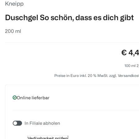
Kneipp
Duschgel So schön, dass es dich gibt
200 ml
Preis
€ 4,
100 ml 2
Preise in Euro inkl. 20 % MwSt. zzgl. Versandkos
Online lieferbar
In Filiale abholen
Verfügbarkeit prüfen