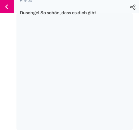
Weiter
Für
Für
Für
zum
300 Ös
500 Ös
150 Ös
Duschgel So schön, dass es dich gibt
Inhalt
-20%
-10%
-15%