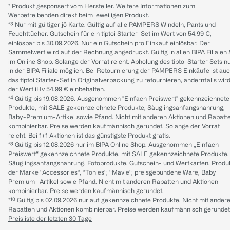
* Produkt gesponsert vom Hersteller. Weitere Informationen zum
Werbetreibenden direkt beim jeweiligen Produkt.
*³ Nur mit gültiger jö Karte. Gültig auf alle PAMPERS Windeln, Pants und
Feuchttücher. Gutschein für ein tiptoi Starter-Set im Wert von 54.99 €,
einlösbar bis 30.09.2026. Nur ein Gutschein pro Einkauf einlösbar. Der
Sammelwert wird auf der Rechnung angedruckt. Gültig in allen BIPA Filialen
im Online Shop. Solange der Vorrat reicht. Abholung des tiptoi Starter Sets n
in der BIPA Filiale möglich. Bei Retournierung der PAMPERS Einkäufe ist au
das tiptoi Starter-Set in Originalverpackung zu retournieren, andernfalls wir
der Wert iHv 54.99 € einbehalten.
*⁴ Gültig bis 19.08.2026. Ausgenommen "Einfach Preiswert" gekennzeichnete
Produkte, mit SALE gekennzeichnete Produkte, Säuglingsanfangsnahrung,
Baby-Premium-Artikel sowie Pfand. Nicht mit anderen Aktionen und Rabatt
kombinierbar. Preise werden kaufmännisch gerundet. Solange der Vorrat
reicht. Bei 1+1 Aktionen ist das günstigste Produkt gratis.
*⁸ Gültig bis 12.08.2026 nur im BIPA Online Shop. Ausgenommen „Einfach
Preiswert“ gekennzeichnete Produkte, mit SALE gekennzeichnete Produkte,
Säuglingsanfangsnahrung, Fotoprodukte, Gutschein- und Wertkarten, Produ
der Marke “Accessories“, “Tonies“, “Mavie“, preisgebundene Ware, Baby
Premium- Artikel sowie Pfand. Nicht mit anderen Rabatten und Aktionen
kombinierbar. Preise werden kaufmännisch gerundet.
*¹⁰ Gültig bis 02.09.2026 nur auf gekennzeichnete Produkte. Nicht mit ander
Rabatten und Aktionen kombinierbar. Preise werden kaufmännisch gerundet
Preisliste der letzten 30 Tage