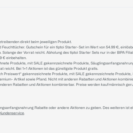
treibenden direkt beim jeweiligen Produkt.
d Feuchttücher. Gutschein für ein tiptoi Starter-Set im Wert von 54.99 €, einlö
. Solange der Vorrat reicht. Abholung des tiptoi Starter Sets nur in der BIPA Fil
9 € einbehalten.
ichnete Produkte, mit SALE gekennzeichnete Produkte, Säuglingsanfangsnahrun
reicht. Bei 1+1 Aktionen ist das günstigste Produkt gratis.
ach Preiswert“ gekennzeichnete Produkte, mit SALE gekennzeichnete Produkte,
remium- Artikel sowie Pfand. Nicht mit anderen Rabatten und Aktionen kombini
t anderen Rabatten und Aktionen kombinierbar. Preise werden kaufmännisch ger
lingsanfangsnahrung Rabatte oder andere Aktionen zu geben. Des weiteren ist 
 Kundenservice
.