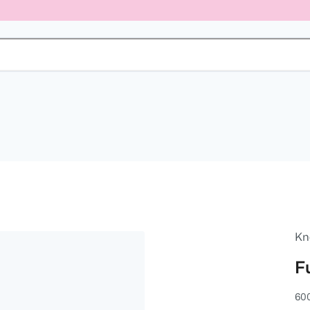
Kn
F
600