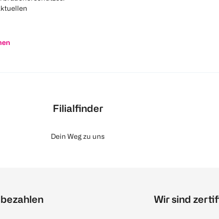
aktuellen
nen
Filialfinder
Dein Weg zu uns
 bezahlen
Wir sind zertif