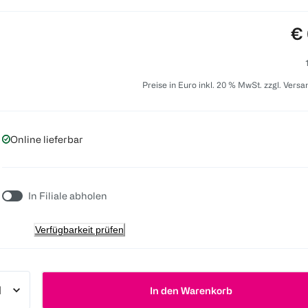
Pr
€ 
Preise in Euro inkl. 20 % MwSt. zzgl. Vers
Online lieferbar
In Filiale abholen
Verfügbarkeit prüfen
In den Warenkorb