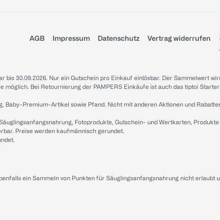
AGB
Impressum
Datenschutz
Vertrag widerrufen
sbar bis 30.09.2026. Nur ein Gutschein pro Einkauf einlösbar. Der Sammelwert wir
iale möglich. Bei Retournierung der PAMPERS Einkäufe ist auch das tiptoi Starter
g, Baby-Premium-Artikel sowie Pfand. Nicht mit anderen Aktionen und Rabatte
 Säuglingsanfangsnahrung, Fotoprodukte, Gutschein- und Wertkarten, Produkte
erbar. Preise werden kaufmännisch gerundet.
undet.
ebenfalls ein Sammeln von Punkten für Säuglingsanfangsnahrung nicht erlaubt 