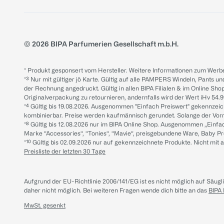
© 2026 BIPA Parfumerien Gesellschaft m.b.H.
* Produkt gesponsert vom Hersteller. Weitere Informationen zum Werbe
*³ Nur mit gültiger jö Karte. Gültig auf alle PAMPERS Windeln, Pants un
der Rechnung angedruckt. Gültig in allen BIPA Filialen & im Online Shop
Originalverpackung zu retournieren, andernfalls wird der Wert iHv 54.9
*⁴ Gültig bis 19.08.2026. Ausgenommen "Einfach Preiswert" gekennze
kombinierbar. Preise werden kaufmännisch gerundet. Solange der Vorrat 
*⁸ Gültig bis 12.08.2026 nur im BIPA Online Shop. Ausgenommen „Einf
Marke “Accessories“, “Tonies“, “Mavie“, preisgebundene Ware, Baby P
*¹⁰ Gültig bis 02.09.2026 nur auf gekennzeichnete Produkte. Nicht mi
Preisliste der letzten 30 Tage
Aufgrund der EU-Richtlinie 2006/141/EG ist es nicht möglich auf Säug
daher nicht möglich.
Bei weiteren Fragen wende dich bitte an das
BIPA
MwSt. gesenkt