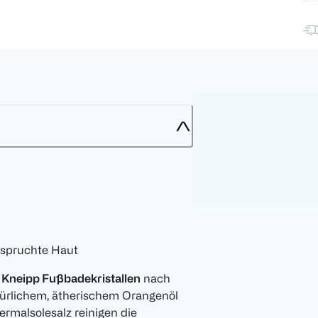
nspruchte Haut
n
Kneipp Fußbadekristallen
nach
türlichem, ätherischem Orangenöl
hermalsolesalz reinigen die