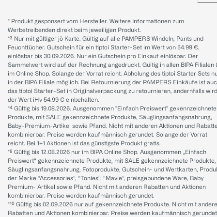
* Produkt gesponsert vom Hersteller. Weitere Informationen zum
Werbetreibenden direkt beim jeweiligen Produkt.
*³ Nur mit gültiger jö Karte. Gültig auf alle PAMPERS Windeln, Pants und
Feuchttücher. Gutschein für ein tiptoi Starter-Set im Wert von 54.99 €,
einlösbar bis 30.09.2026. Nur ein Gutschein pro Einkauf einlösbar. Der
Sammelwert wird auf der Rechnung angedruckt. Gültig in allen BIPA Filialen
im Online Shop. Solange der Vorrat reicht. Abholung des tiptoi Starter Sets n
in der BIPA Filiale möglich. Bei Retournierung der PAMPERS Einkäufe ist au
das tiptoi Starter-Set in Originalverpackung zu retournieren, andernfalls wir
der Wert iHv 54.99 € einbehalten.
*⁴ Gültig bis 19.08.2026. Ausgenommen "Einfach Preiswert" gekennzeichnete
Produkte, mit SALE gekennzeichnete Produkte, Säuglingsanfangsnahrung,
Baby-Premium-Artikel sowie Pfand. Nicht mit anderen Aktionen und Rabatt
kombinierbar. Preise werden kaufmännisch gerundet. Solange der Vorrat
reicht. Bei 1+1 Aktionen ist das günstigste Produkt gratis.
*⁸ Gültig bis 12.08.2026 nur im BIPA Online Shop. Ausgenommen „Einfach
Preiswert“ gekennzeichnete Produkte, mit SALE gekennzeichnete Produkte,
Säuglingsanfangsnahrung, Fotoprodukte, Gutschein- und Wertkarten, Produ
der Marke “Accessories“, “Tonies“, “Mavie“, preisgebundene Ware, Baby
Premium- Artikel sowie Pfand. Nicht mit anderen Rabatten und Aktionen
kombinierbar. Preise werden kaufmännisch gerundet.
*¹⁰ Gültig bis 02.09.2026 nur auf gekennzeichnete Produkte. Nicht mit ander
Rabatten und Aktionen kombinierbar. Preise werden kaufmännisch gerundet