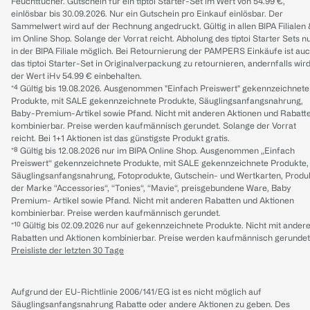
Feuchttücher. Gutschein für ein tiptoi Starter-Set im Wert von 54.99 €,
einlösbar bis 30.09.2026. Nur ein Gutschein pro Einkauf einlösbar. Der
Sammelwert wird auf der Rechnung angedruckt. Gültig in allen BIPA Filialen
im Online Shop. Solange der Vorrat reicht. Abholung des tiptoi Starter Sets n
in der BIPA Filiale möglich. Bei Retournierung der PAMPERS Einkäufe ist au
das tiptoi Starter-Set in Originalverpackung zu retournieren, andernfalls wir
der Wert iHv 54.99 € einbehalten.
*⁴ Gültig bis 19.08.2026. Ausgenommen "Einfach Preiswert" gekennzeichnete
Produkte, mit SALE gekennzeichnete Produkte, Säuglingsanfangsnahrung,
Baby-Premium-Artikel sowie Pfand. Nicht mit anderen Aktionen und Rabatt
kombinierbar. Preise werden kaufmännisch gerundet. Solange der Vorrat
reicht. Bei 1+1 Aktionen ist das günstigste Produkt gratis.
*⁸ Gültig bis 12.08.2026 nur im BIPA Online Shop. Ausgenommen „Einfach
Preiswert“ gekennzeichnete Produkte, mit SALE gekennzeichnete Produkte,
Säuglingsanfangsnahrung, Fotoprodukte, Gutschein- und Wertkarten, Produ
der Marke “Accessories“, “Tonies“, “Mavie“, preisgebundene Ware, Baby
Premium- Artikel sowie Pfand. Nicht mit anderen Rabatten und Aktionen
kombinierbar. Preise werden kaufmännisch gerundet.
*¹⁰ Gültig bis 02.09.2026 nur auf gekennzeichnete Produkte. Nicht mit ander
Rabatten und Aktionen kombinierbar. Preise werden kaufmännisch gerundet
Preisliste der letzten 30 Tage
Aufgrund der EU-Richtlinie 2006/141/EG ist es nicht möglich auf
Säuglingsanfangsnahrung Rabatte oder andere Aktionen zu geben. Des