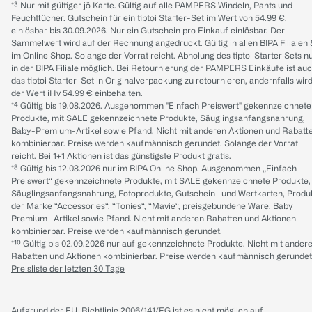
*³ Nur mit gültiger jö Karte. Gültig auf alle PAMPERS Windeln, Pants und
Feuchttücher. Gutschein für ein tiptoi Starter-Set im Wert von 54.99 €,
einlösbar bis 30.09.2026. Nur ein Gutschein pro Einkauf einlösbar. Der
Sammelwert wird auf der Rechnung angedruckt. Gültig in allen BIPA Filialen
im Online Shop. Solange der Vorrat reicht. Abholung des tiptoi Starter Sets n
in der BIPA Filiale möglich. Bei Retournierung der PAMPERS Einkäufe ist au
das tiptoi Starter-Set in Originalverpackung zu retournieren, andernfalls wir
der Wert iHv 54.99 € einbehalten.
*⁴ Gültig bis 19.08.2026. Ausgenommen "Einfach Preiswert" gekennzeichnete
Produkte, mit SALE gekennzeichnete Produkte, Säuglingsanfangsnahrung,
Baby-Premium-Artikel sowie Pfand. Nicht mit anderen Aktionen und Rabatt
kombinierbar. Preise werden kaufmännisch gerundet. Solange der Vorrat
reicht. Bei 1+1 Aktionen ist das günstigste Produkt gratis.
*⁸ Gültig bis 12.08.2026 nur im BIPA Online Shop. Ausgenommen „Einfach
Preiswert“ gekennzeichnete Produkte, mit SALE gekennzeichnete Produkte,
Säuglingsanfangsnahrung, Fotoprodukte, Gutschein- und Wertkarten, Produ
der Marke “Accessories“, “Tonies“, “Mavie“, preisgebundene Ware, Baby
Premium- Artikel sowie Pfand. Nicht mit anderen Rabatten und Aktionen
kombinierbar. Preise werden kaufmännisch gerundet.
*¹⁰ Gültig bis 02.09.2026 nur auf gekennzeichnete Produkte. Nicht mit ander
Rabatten und Aktionen kombinierbar. Preise werden kaufmännisch gerundet
Preisliste der letzten 30 Tage
Aufgrund der EU-Richtlinie 2006/141/EG ist es nicht möglich auf