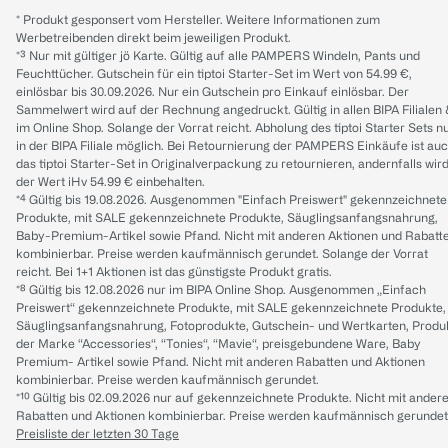
* Produkt gesponsert vom Hersteller. Weitere Informationen zum
Werbetreibenden direkt beim jeweiligen Produkt.
*³ Nur mit gültiger jö Karte. Gültig auf alle PAMPERS Windeln, Pants und
Feuchttücher. Gutschein für ein tiptoi Starter-Set im Wert von 54.99 €,
einlösbar bis 30.09.2026. Nur ein Gutschein pro Einkauf einlösbar. Der
Sammelwert wird auf der Rechnung angedruckt. Gültig in allen BIPA Filialen
im Online Shop. Solange der Vorrat reicht. Abholung des tiptoi Starter Sets n
in der BIPA Filiale möglich. Bei Retournierung der PAMPERS Einkäufe ist au
das tiptoi Starter-Set in Originalverpackung zu retournieren, andernfalls wir
der Wert iHv 54.99 € einbehalten.
*⁴ Gültig bis 19.08.2026. Ausgenommen "Einfach Preiswert" gekennzeichnete
Produkte, mit SALE gekennzeichnete Produkte, Säuglingsanfangsnahrung,
Baby-Premium-Artikel sowie Pfand. Nicht mit anderen Aktionen und Rabatt
kombinierbar. Preise werden kaufmännisch gerundet. Solange der Vorrat
reicht. Bei 1+1 Aktionen ist das günstigste Produkt gratis.
*⁸ Gültig bis 12.08.2026 nur im BIPA Online Shop. Ausgenommen „Einfach
Preiswert“ gekennzeichnete Produkte, mit SALE gekennzeichnete Produkte,
Säuglingsanfangsnahrung, Fotoprodukte, Gutschein- und Wertkarten, Produ
der Marke “Accessories“, “Tonies“, “Mavie“, preisgebundene Ware, Baby
Premium- Artikel sowie Pfand. Nicht mit anderen Rabatten und Aktionen
kombinierbar. Preise werden kaufmännisch gerundet.
*¹⁰ Gültig bis 02.09.2026 nur auf gekennzeichnete Produkte. Nicht mit ander
Rabatten und Aktionen kombinierbar. Preise werden kaufmännisch gerundet
Preisliste der letzten 30 Tage